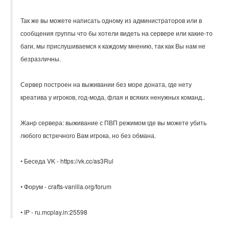
Так же вы можете написать одному из администраторов или в
сообщения группы что бы хотели видеть на сервере или какие-то
баги, мы прислушиваемся к каждому мнению, так как Вы нам не
безразличны.
Сервер построен на выживании без море доната, где нету
креатива у игроков, год-мода, флая и всяких ненужных команд..
Жанр сервера: выживание с ПВП режимом где вы можете убить
любого встречного Вам игрока, но без обмана.
• Беседа VK - https://vk.cc/as3Rul
• Форум - crafts-vanilla.org/forum
• IP - ru.mcplay.in:25598