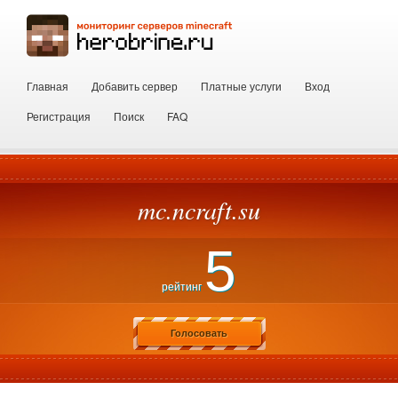
Главная
Добавить сервер
Платные услуги
Вход
Регистрация
Поиск
FAQ
mc.ncraft.su
5
рейтинг
Голосовать