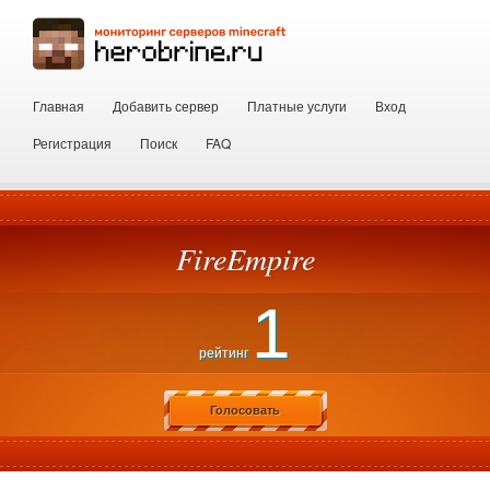
Главная
Добавить сервер
Платные услуги
Вход
Регистрация
Поиск
FAQ
FireEmpire
1
рейтинг
Голосовать