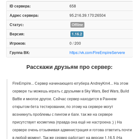
658
95.216.39.170:26504
Offline
1.16.2
0 / 200
https://vk.com/FireEmpireServere
Расскажи друзьям про сервер:
FireEmpire... Сервер начинающего ютубера AndreyKm4... На этом
сервере ты можешь играть с друзьями в Sky Wars, Bed Wars, Build
Battle и многое другое. Сейчас сервер находится в Раннем
открытом бета тестировании, по этому на сервере могут
возникнуть проблемы с пингом и баги. так же на сервере
присутствует косметика (правда она ещё не настроена ;) ) На
сервере очень отзывчивая администрация и готова ответить почти
в любой момент. Так же сервер работает на версии 1.16.5 (На