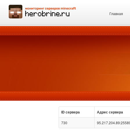
Главная
ID сервера
Адрес сервера
730
95.217.204.89:2558