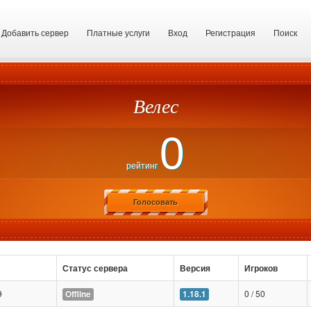
Добавить сервер
Платные услуги
Вход
Регистрация
Поиск
Велес
0
рейтинг
Голосовать
Статус сервера
Версия
Игроков
9
0 / 50
Offline
1.18.1