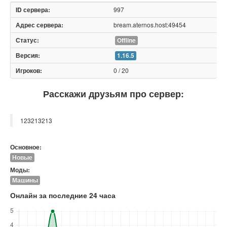
997
bream.aternos.host:49454
Offline
1.16.5
0 / 20
Расскажи друзьям про сервер:
123213213
Основное:
Новые
Моды:
Машины
Онлайн за последние 24 часа