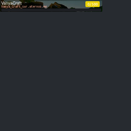
VanyaCraft
0/500
Vanya_Craft_sur.aternos.me