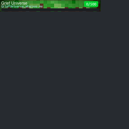
Grief Universe
0/500
GriefUniverse.aternos.me