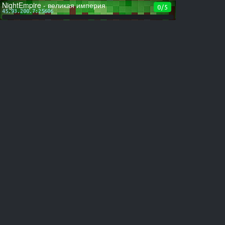
NightEmpire - великая империя
0/5
45.93.200.7:25606