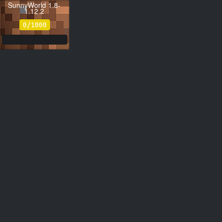
SunnyWorld 1.8-
1.12.2
sunnymc.su
0/1000