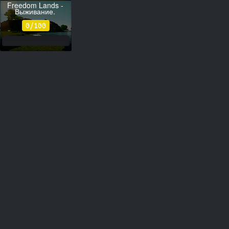
Freedom Lands -
Выживание.
65.108.21.136:25595
0/100