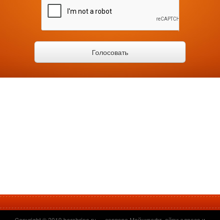
Copyright © 2019
herobrine.ru
— сервера Майнкрафт, айпи адреса и