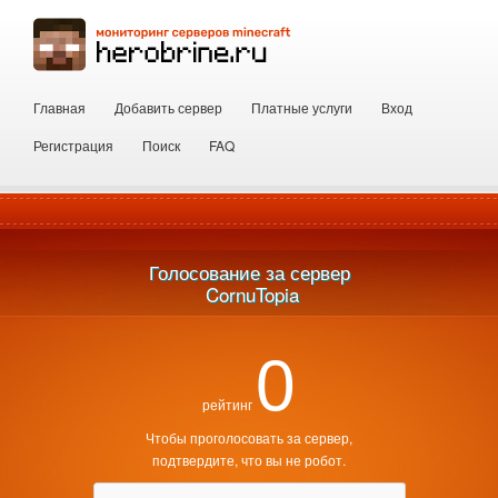
Главная
Добавить сервер
Платные услуги
Вход
Регистрация
Поиск
FAQ
Голосование за сервер
 CornuTopia
0
рейтинг
Чтобы проголосовать за сервер,
подтвердите, что вы не робот.