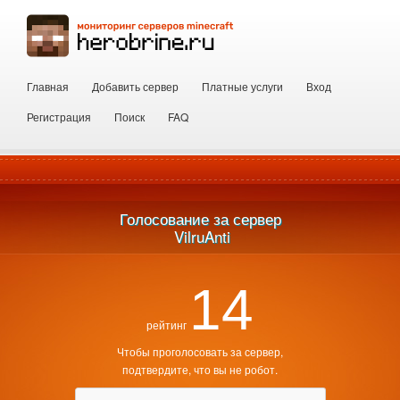
Главная
Добавить сервер
Платные услуги
Вход
Регистрация
Поиск
FAQ
Голосование за сервер
 VilruAnti
14
рейтинг
Чтобы проголосовать за сервер,
подтвердите, что вы не робот.