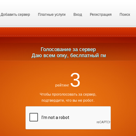
Добавить сервер
Платные услуги
Вход
Регистрация
Поиск
Голосование за сервер
 Даю всем опку, беслпатный гм
3
рейтинг
Чтобы проголосовать за сервер,
подтвердите, что вы не робот.