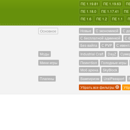
ПЕ 1.19.81
ПЕ 1.19.63
ПЕ
ПЕ 1.18.0
ПЕ 1.17.41
ПЕ 
ПЕ 1.6
ПЕ 1.2
ПЕ 1.1
П
Новые
C экономикой
С д
Основное
С бесплатной админкой
С 
Без вайпа
С PVP
С ивент
Моды
Industrial Craft
DayZ
Cуме
Мини игры
Пеинтбол
Голодные игры
Моб арена
SkyBlock
Плагины
Вампиризм
UralPassport
Убрать все фильтры
Убр