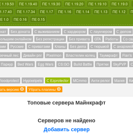
 1.19.50
ПЕ 1.19.40
ПЕ 1.19.30
ПЕ 1.19.20
ПЕ 1.19.10
ПЕ 1.19.0
1.17.40
ПЕ 1.17.34
ПЕ 1.17
ПЕ 1.16
ПЕ 1.14
ПЕ 1.13
ПЕ 1.12
П
Е 1.0
ПЕ 0.16
ПЕ 0.15
онат
Без доната
С выживанием
С хардкором
С лаунчером
С дюпом
большим онлайном
Без регистрации
Без привата
GTA
Работы
Со св
ами
Русские
С приватами
Кланы
Без дюпа
С тюрьмой
С анархие
речный лес
Дивайн рпг
Pixelmon
Властелин колец
Таумкрафт
Flan's
Паркур
Bed Wars
Egg Wars
CS:GO
Build Battle
Прятки
SkyPVP
С
Floodprotect
Hypixelpets
С Ezprotector
MCmmo
Анти релог
Магия
Ки
ать версию
Убрать плагины
Топовые сервера Майнкрафт
Серверов не найдено
Добавить сервер