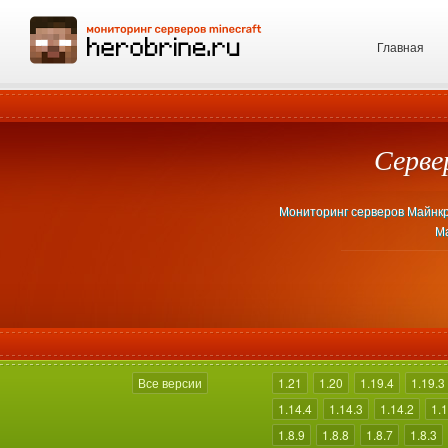
Главная
Серве
Мониторинг серверов Майнкраф
Ма
Все версии
1.21
1.20
1.19.4
1.19.3
1.14.4
1.14.3
1.14.2
1.1
1.8.9
1.8.8
1.8.7
1.8.3