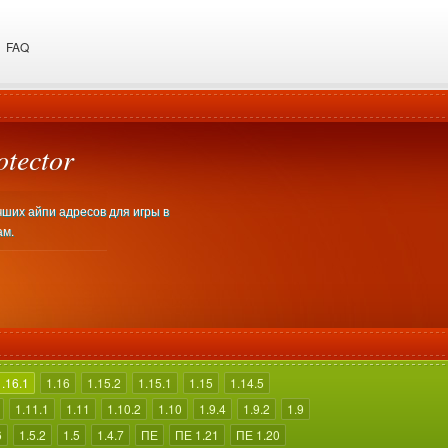
FAQ
tector
учших айпи адресов для игры в
ам.
1.16.1
1.16
1.15.2
1.15.1
1.15
1.14.5
1.11.1
1.11
1.10.2
1.10
1.9.4
1.9.2
1.9
6
1.5.2
1.5
1.4.7
ПЕ
ПЕ 1.21
ПЕ 1.20