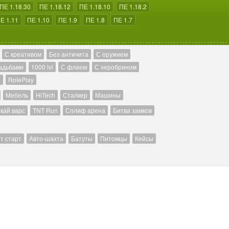
ПЕ 1.18.30
ПЕ 1.18.12
ПЕ 1.18.10
ПЕ 1.18.2
Е 1.11
ПЕ 1.10
ПЕ 1.9
ПЕ 1.8
ПЕ 1.7
С креативом
Без античита
С оружием
адьбами
1000 lvl
С флаем
С херобрином
й
RolePlay
Мебель
HiTech
Сталкер
Машины
кай варс
TNT Run
Сплиф арена
Битва замков
т старт
Авто-шахта
Батуты
Питомцы
Кейсы