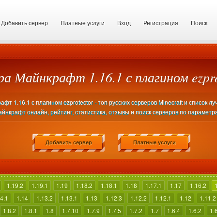
Добавить сервер
Платные услуги
Вход
Регистрация
Поиск
ра Майнкрафт 1.16.1 с плагином ezpro
т 1.16.1 с плагином ezprotector - топ русских серверов Minecraft и список л
йнкрафт онлайн, рейтинг, статистика, отзывы и поиск серверов по параметр
Добавить сервер
Платные услуги
1.19.2
1.19.1
1.19
1.18.2
1.18.1
1.18
1.17.1
1.17
1.16.2
4.1
1.14
1.13.2
1.13.1
1.13
1.12.3
1.12.2
1.12.1
1.12
1.11.2
1.8.2
1.8.1
1.8
1.7.10
1.7.9
1.7.5
1.7.2
1.7
1.6.4
1.6.2
1.