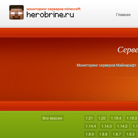
Главная
Серве
Мониторинг серверов Майнкрафт 1.
Все версии
1.21
1.20
1.19.4
1.19.3
1.14.4
1.14.3
1.14.2
1.1
1.8.9
1.8.8
1.8.7
1.8.3