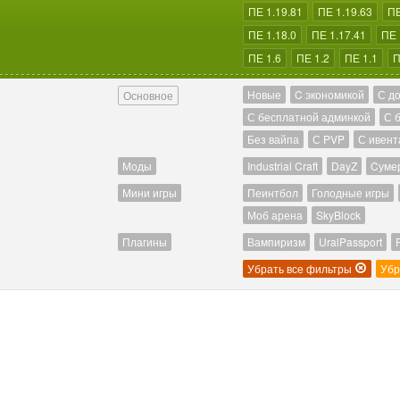
ПЕ 1.19.81
ПЕ 1.19.63
ПЕ
ПЕ 1.18.0
ПЕ 1.17.41
ПЕ 
ПЕ 1.6
ПЕ 1.2
ПЕ 1.1
П
Новые
C экономикой
С д
Основное
С бесплатной админкой
С 
Без вайпа
С PVP
С ивент
Моды
Industrial Craft
DayZ
Cуме
Мини игры
Пеинтбол
Голодные игры
Моб арена
SkyBlock
Плагины
Вампиризм
UralPassport
Убрать все фильтры
Убр