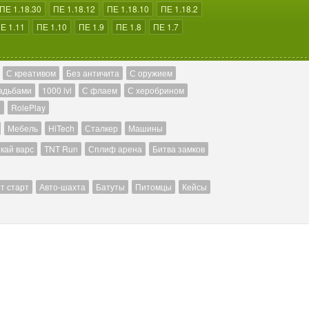
ПЕ 1.18.30
ПЕ 1.18.12
ПЕ 1.18.10
ПЕ 1.18.2
Е 1.11
ПЕ 1.10
ПЕ 1.9
ПЕ 1.8
ПЕ 1.7
С креативом
Без античита
С оружием
адьбами
1000 lvl
С флаем
С херобрином
й
RolePlay
Мебель
HiTech
Сталкер
Машины
кай варс
TNT Run
Сплиф арена
Битва замков
т старт
Авто-шахта
Батуты
Питомцы
Кейсы