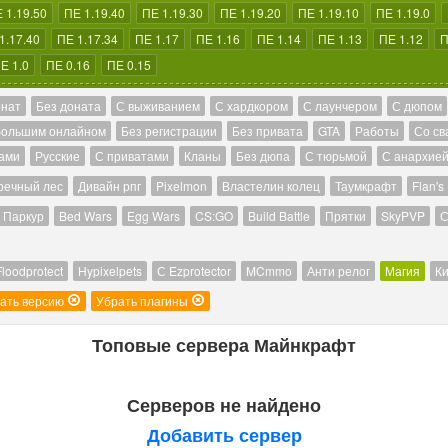
 1.19.50
ПЕ 1.19.40
ПЕ 1.19.30
ПЕ 1.19.20
ПЕ 1.19.10
ПЕ 1.19.0
1.17.40
ПЕ 1.17.34
ПЕ 1.17
ПЕ 1.16
ПЕ 1.14
ПЕ 1.13
ПЕ 1.12
П
Е 1.0
ПЕ 0.16
ПЕ 0.15
онат
Без доната
С выживанием
С хардкором
С лаунчером
С дюпом
большим онлайном
Без регистрации
Без привата
GTA
Работы
Со св
ами
Русские
С приватами
Кланы
Без дюпа
С тюрьмой
С анархие
речный лес
Дивайн рпг
Pixelmon
Властелин колец
Таумкрафт
Flan's
Паркур
Bed Wars
Egg Wars
CS:GO
Build Battle
Прятки
SkyPVP
С
Floodprotect
Hypixelpets
С Ezprotector
MCmmo
Анти релог
Магия
Ки
ать версию
Убрать плагины
Топовые сервера Майнкрафт
Серверов не найдено
Добавить сервер