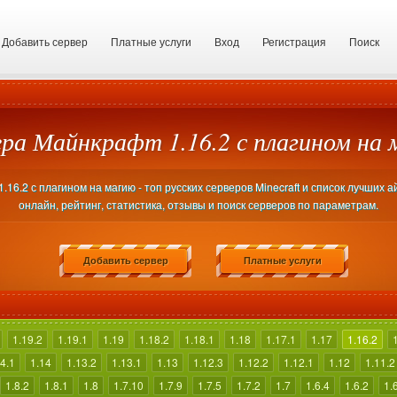
Добавить сервер
Платные услуги
Вход
Регистрация
Поиск
ра Майнкрафт 1.16.2 с плагином на
16.2 с плагином на магию - топ русских серверов Minecraft и список лучших 
онлайн, рейтинг, статистика, отзывы и поиск серверов по параметрам.
Добавить сервер
Платные услуги
1.19.2
1.19.1
1.19
1.18.2
1.18.1
1.18
1.17.1
1.17
1.16.2
4.1
1.14
1.13.2
1.13.1
1.13
1.12.3
1.12.2
1.12.1
1.12
1.11.2
1.8.2
1.8.1
1.8
1.7.10
1.7.9
1.7.5
1.7.2
1.7
1.6.4
1.6.2
1.