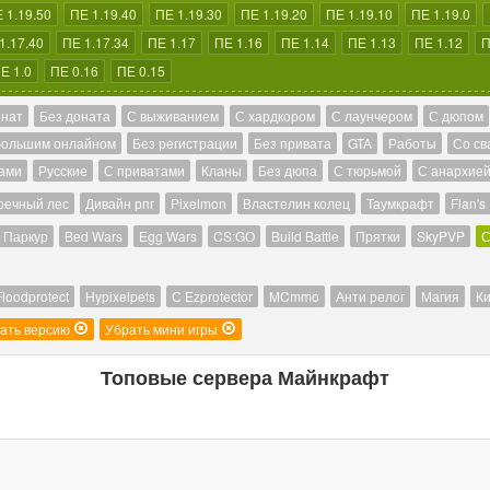
 1.19.50
ПЕ 1.19.40
ПЕ 1.19.30
ПЕ 1.19.20
ПЕ 1.19.10
ПЕ 1.19.0
1.17.40
ПЕ 1.17.34
ПЕ 1.17
ПЕ 1.16
ПЕ 1.14
ПЕ 1.13
ПЕ 1.12
П
Е 1.0
ПЕ 0.16
ПЕ 0.15
онат
Без доната
С выживанием
С хардкором
С лаунчером
С дюпом
большим онлайном
Без регистрации
Без привата
GTA
Работы
Со св
ами
Русские
С приватами
Кланы
Без дюпа
С тюрьмой
С анархие
речный лес
Дивайн рпг
Pixelmon
Властелин колец
Таумкрафт
Flan's
Паркур
Bed Wars
Egg Wars
CS:GO
Build Battle
Прятки
SkyPVP
С
Floodprotect
Hypixelpets
С Ezprotector
MCmmo
Анти релог
Магия
Ки
ать версию
Убрать мини игры
Топовые сервера Майнкрафт