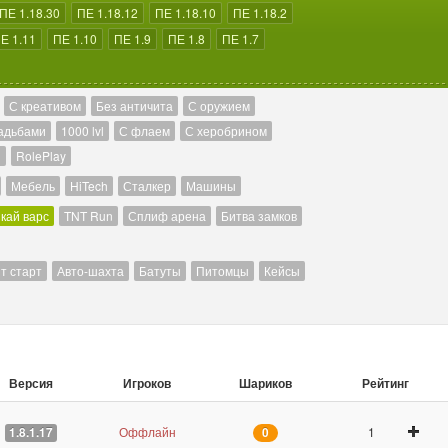
ПЕ 1.18.30
ПЕ 1.18.12
ПЕ 1.18.10
ПЕ 1.18.2
Е 1.11
ПЕ 1.10
ПЕ 1.9
ПЕ 1.8
ПЕ 1.7
С креативом
Без античита
С оружием
адьбами
1000 lvl
С флаем
С херобрином
й
RolePlay
Мебель
HiTech
Сталкер
Машины
кай варс
TNT Run
Сплиф арена
Битва замков
т старт
Авто-шахта
Батуты
Питомцы
Кейсы
Версия
Игроков
Шариков
Рейтинг
Оффлайн
1
1.8.1.17
0