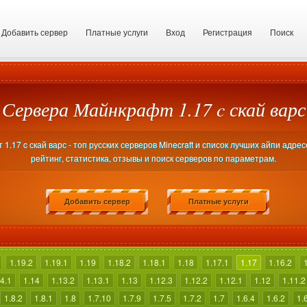
Добавить сервер
Платные услуги
Вход
Регистрация
Поиск
Сервера Майнкрафт 1.17 c скай варс
.17 c скай варс - топ русских серверов Minecraft и список лучших айпи адре
рейтинг, статистика, отзывы и поиск серверов по параметрам.
Добавить сервер
Платные услуги
1.19.2
1.19.1
1.19
1.18.2
1.18.1
1.18
1.17.1
1.17
1.16.2
4.1
1.14
1.13.2
1.13.1
1.13
1.12.3
1.12.2
1.12.1
1.12
1.11.2
1.8.2
1.8.1
1.8
1.7.10
1.7.9
1.7.5
1.7.2
1.7
1.6.4
1.6.2
1.