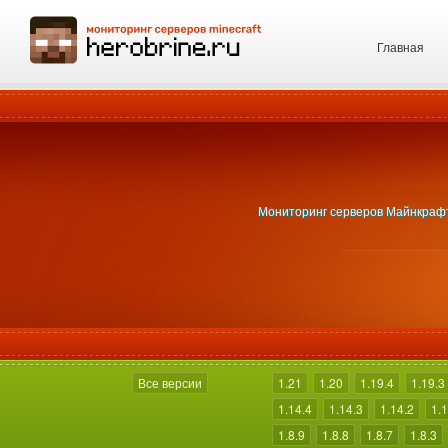
Главная
Мониторинг серверов Майнкрафт 1
Все версии
1.21
1.20
1.19.4
1.19.3
1.14.4
1.14.3
1.14.2
1.1
1.8.9
1.8.8
1.8.7
1.8.3