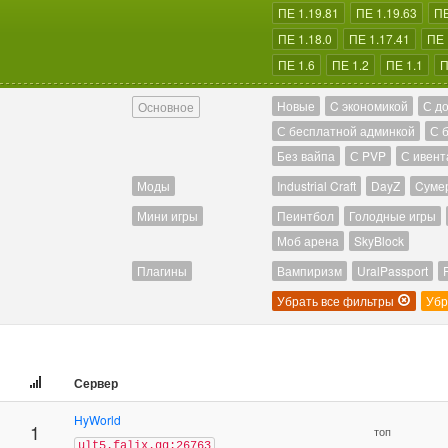
ПЕ 1.19.81
ПЕ 1.19.63
ПЕ
ПЕ 1.18.0
ПЕ 1.17.41
ПЕ 
ПЕ 1.6
ПЕ 1.2
ПЕ 1.1
П
Новые
C экономикой
С д
Основное
С бесплатной админкой
С 
Без вайпа
С PVP
С ивент
Моды
Industrial Craft
DayZ
Cуме
Мини игры
Пеинтбол
Голодные игры
Моб арена
SkyBlock
Плагины
Вампиризм
UralPassport
Убрать все фильтры
Убр
Сервер
HyWorld
1
топ
ult5.falix.gg:26763