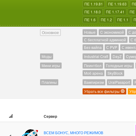
ПЕ 1.19.81
ПЕ 1.19.63
ПЕ
ПЕ 1.18.0
ПЕ 1.17.41
ПЕ 
ПЕ 1.6
ПЕ 1.2
ПЕ 1.1
П
Новые
C экономикой
С д
Основное
С бесплатной админкой
С 
Без вайпа
С PVP
С ивент
Моды
Industrial Craft
DayZ
Cуме
Мини игры
Пеинтбол
Голодные игры
Моб арена
SkyBlock
Плагины
Вампиризм
UralPassport
Убрать все фильтры
Убр
Сервер
ВСЕМ БОНУС, МНОГО РЕЖИМОВ