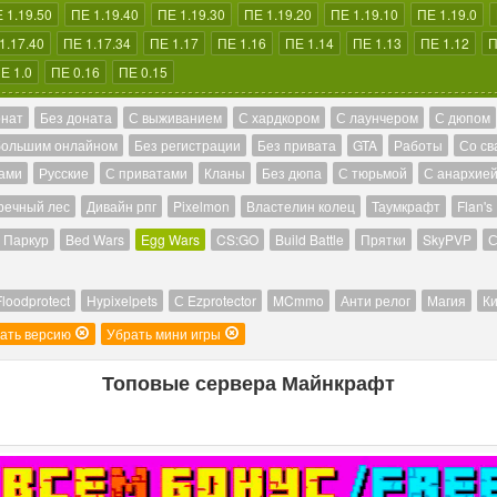
 1.19.50
ПЕ 1.19.40
ПЕ 1.19.30
ПЕ 1.19.20
ПЕ 1.19.10
ПЕ 1.19.0
1.17.40
ПЕ 1.17.34
ПЕ 1.17
ПЕ 1.16
ПЕ 1.14
ПЕ 1.13
ПЕ 1.12
П
Е 1.0
ПЕ 0.16
ПЕ 0.15
онат
Без доната
С выживанием
С хардкором
С лаунчером
С дюпом
большим онлайном
Без регистрации
Без привата
GTA
Работы
Со св
ами
Русские
С приватами
Кланы
Без дюпа
С тюрьмой
С анархие
речный лес
Дивайн рпг
Pixelmon
Властелин колец
Таумкрафт
Flan's
Паркур
Bed Wars
Egg Wars
CS:GO
Build Battle
Прятки
SkyPVP
С
Floodprotect
Hypixelpets
С Ezprotector
MCmmo
Анти релог
Магия
Ки
ать версию
Убрать мини игры
Топовые сервера Майнкрафт