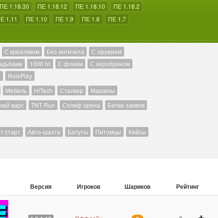
ПЕ 1.18.30
ПЕ 1.18.12
ПЕ 1.18.10
ПЕ 1.18.2
Е 1.11
ПЕ 1.10
ПЕ 1.9
ПЕ 1.8
ПЕ 1.7
С креативом
Без античита
С оружием
адьбами
1000 lvl
С флаем
С херобрином
й
RolePlay
Мебель
HiTech
Сталкер
Машины
кай варс
TNT Run
Сплиф арена
Битва замков
т старт
Авто-шахта
Батуты
Питомцы
Кейсы
Версия
Игроков
Шариков
Рейтинг