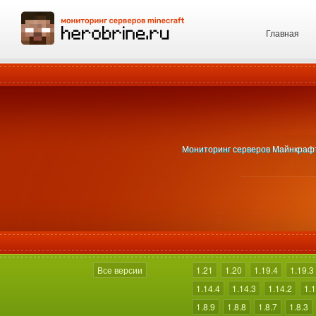
Главная
Мониторинг серверов Майнкрафт 1
Все версии
1.21
1.20
1.19.4
1.19.3
1.14.4
1.14.3
1.14.2
1.1
1.8.9
1.8.8
1.8.7
1.8.3