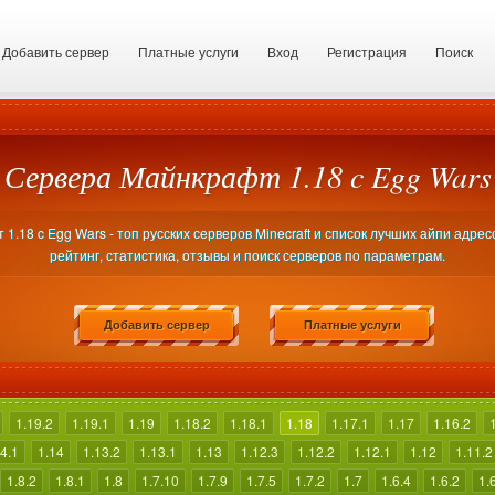
Добавить сервер
Платные услуги
Вход
Регистрация
Поиск
Сервера Майнкрафт 1.18 c Egg Wars
.18 c Egg Wars - топ русских серверов Minecraft и список лучших айпи адре
рейтинг, статистика, отзывы и поиск серверов по параметрам.
Добавить сервер
Платные услуги
1.19.2
1.19.1
1.19
1.18.2
1.18.1
1.18
1.17.1
1.17
1.16.2
4.1
1.14
1.13.2
1.13.1
1.13
1.12.3
1.12.2
1.12.1
1.12
1.11.2
1.8.2
1.8.1
1.8
1.7.10
1.7.9
1.7.5
1.7.2
1.7
1.6.4
1.6.2
1.