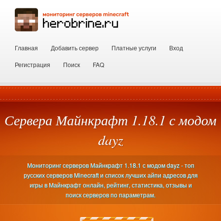
Главная
Добавить сервер
Платные услуги
Вход
Регистрация
Поиск
FAQ
Сервера Майнкрафт 1.18.1 с модом
dayz
Мониторинг серверов Майнкрафт 1.18.1 с модом dayz - топ
русских серверов Minecraft и список лучших айпи адресов для
игры в Майнкрафт онлайн, рейтинг, статистика, отзывы и
поиск серверов по параметрам.