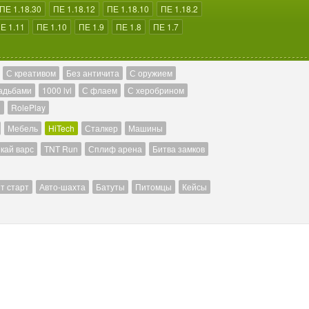
ПЕ 1.18.30
ПЕ 1.18.12
ПЕ 1.18.10
ПЕ 1.18.2
Е 1.11
ПЕ 1.10
ПЕ 1.9
ПЕ 1.8
ПЕ 1.7
С креативом
Без античита
С оружием
адьбами
1000 lvl
С флаем
С херобрином
й
RolePlay
Мебель
HiTech
Сталкер
Машины
кай варс
TNT Run
Сплиф арена
Битва замков
т старт
Авто-шахта
Батуты
Питомцы
Кейсы