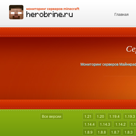
Главная
Се
Мониторинг серверов Майнкрафт 
Все версии
1.21
1.20
1.19.4
1.19.3
1.14.4
1.14.3
1.14.2
1.1
1.8.9
1.8.8
1.8.7
1.8.3