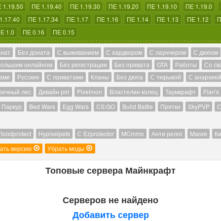
 1.19.50
ПЕ 1.19.40
ПЕ 1.19.30
ПЕ 1.19.20
ПЕ 1.19.10
ПЕ 1.19.0
1.17.40
ПЕ 1.17.34
ПЕ 1.17
ПЕ 1.16
ПЕ 1.14
ПЕ 1.13
ПЕ 1.12
П
Е 1.0
ПЕ 0.16
ПЕ 0.15
онат
Без доната
С выживанием
С хардкором
С лаунчером
С дюпом
большим онлайном
Без регистрации
Без привата
GTA
Работы
Со св
ами
Русские
С приватами
Кланы
Без дюпа
С тюрьмой
С анархие
речный лес
Дивайн рпг
Pixelmon
Властелин колец
Таумкрафт
Flan's
Паркур
Bed Wars
Egg Wars
CS:GO
Build Battle
Прятки
SkyPVP
С
Floodprotect
Hypixelpets
С Ezprotector
MCmmo
Анти релог
Магия
Ки
ать версию
Убрать моды
Топовые сервера Майнкрафт
Серверов не найдено
Добавить сервер