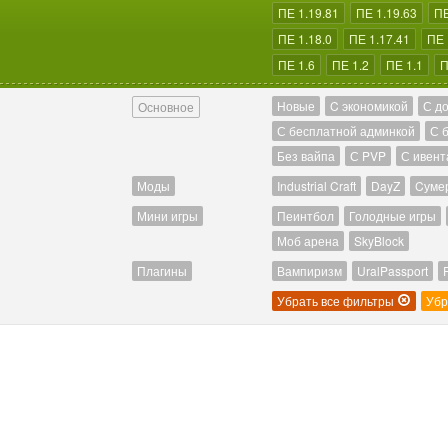
ПЕ 1.19.81
ПЕ 1.19.63
ПЕ
ПЕ 1.18.0
ПЕ 1.17.41
ПЕ 
ПЕ 1.6
ПЕ 1.2
ПЕ 1.1
П
Новые
C экономикой
С д
Основное
С бесплатной админкой
С 
Без вайпа
С PVP
С ивент
Моды
Industrial Craft
DayZ
Cуме
Мини игры
Пеинтбол
Голодные игры
Моб арена
SkyBlock
Плагины
Вампиризм
UralPassport
Убрать все фильтры
Убр