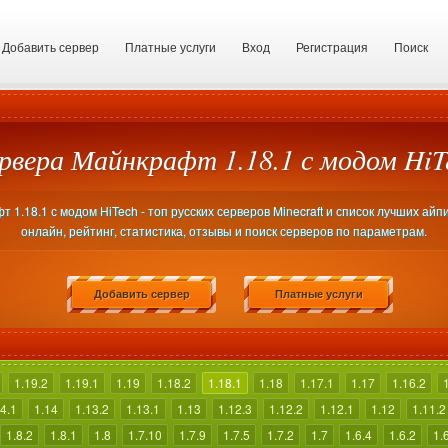
Добавить сервер
Платные услуги
Вход
Регистрация
Поиск
рвера Майнкрафт 1.18.1 с модом HiT
1.18.1 с модом HiTech - топ русских серверов Minecraft и список лучших ай
онлайн, рейтинг, статистика, отзывы и поиск серверов по параметрам.
Добавить сервер
Платные услуги
1.19.2
1.19.1
1.19
1.18.2
1.18.1
1.18
1.17.1
1.17
1.16.2
4.1
1.14
1.13.2
1.13.1
1.13
1.12.3
1.12.2
1.12.1
1.12
1.11.2
1.8.2
1.8.1
1.8
1.7.10
1.7.9
1.7.5
1.7.2
1.7
1.6.4
1.6.2
1.