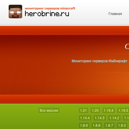
Главная
С
Мониторинг серверов Майнкрафт 1.
Все версии
1.21
1.20
1.19.4
1.19.3
1.14.4
1.14.3
1.14.2
1.1
1.8.9
1.8.8
1.8.7
1.8.3