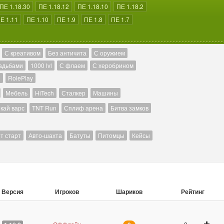
ПЕ 1.18.30
ПЕ 1.18.12
ПЕ 1.18.10
ПЕ 1.18.2
Е 1.11
ПЕ 1.10
ПЕ 1.9
ПЕ 1.8
ПЕ 1.7
С креативом
Без античита
С оружием
адьбами
1000 lvl
С флаем
С херобрином
й
RolePlay
Мебель
HiTech
Сталкер
Машины
кай варс
TNT Run
Сплиф арена
Битва замков
т старт
Авто-шахта
Батуты
Питомцы
Кейсы
Версия
Игроков
Шариков
Рейтинг