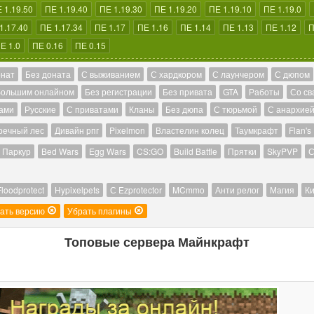
 1.19.50
ПЕ 1.19.40
ПЕ 1.19.30
ПЕ 1.19.20
ПЕ 1.19.10
ПЕ 1.19.0
1.17.40
ПЕ 1.17.34
ПЕ 1.17
ПЕ 1.16
ПЕ 1.14
ПЕ 1.13
ПЕ 1.12
П
Е 1.0
ПЕ 0.16
ПЕ 0.15
онат
Без доната
С выживанием
С хардкором
С лаунчером
С дюпом
большим онлайном
Без регистрации
Без привата
GTA
Работы
Со св
ами
Русские
С приватами
Кланы
Без дюпа
С тюрьмой
С анархие
речный лес
Дивайн рпг
Pixelmon
Властелин колец
Таумкрафт
Flan's
Паркур
Bed Wars
Egg Wars
CS:GO
Build Battle
Прятки
SkyPVP
С
Floodprotect
Hypixelpets
С Ezprotector
MCmmo
Анти релог
Магия
Ки
ать версию
Убрать плагины
Топовые сервера Майнкрафт