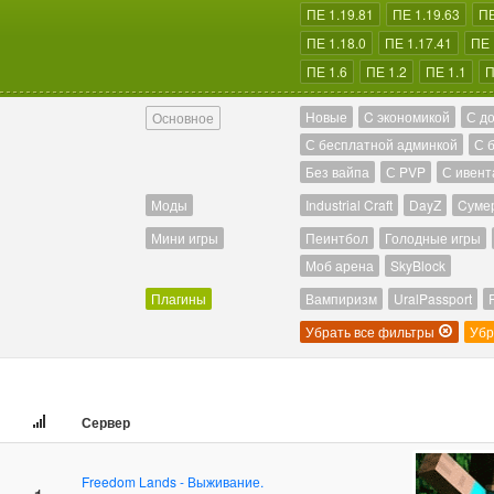
ПЕ 1.19.81
ПЕ 1.19.63
ПЕ
ПЕ 1.18.0
ПЕ 1.17.41
ПЕ 
ПЕ 1.6
ПЕ 1.2
ПЕ 1.1
П
Новые
C экономикой
С д
Основное
С бесплатной админкой
С 
Без вайпа
С PVP
С ивент
Моды
Industrial Craft
DayZ
Cуме
Мини игры
Пеинтбол
Голодные игры
Моб арена
SkyBlock
Плагины
Вампиризм
UralPassport
Убрать все фильтры
Убр
Сервер
Freedom Lands - Выживание.