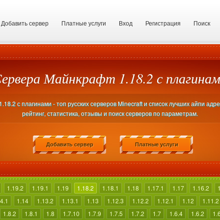
Добавить сервер
Платные услуги
Вход
Регистрация
Поиск
ервера Майнкрафт 1.18.2 с плагина
18.2 с плагинами - топ русских серверов Minecraft и список лучших айпи адр
рейтинг, статистика, отзывы и поиск серверов по параметрам.
Добавить сервер
Платные услуги
1.19.2
1.19.1
1.19
1.18.2
1.18.1
1.18
1.17.1
1.17
1.16.2
4.1
1.14
1.13.2
1.13.1
1.13
1.12.3
1.12.2
1.12.1
1.12
1.11.2
1.8.2
1.8.1
1.8
1.7.10
1.7.9
1.7.5
1.7.2
1.7
1.6.4
1.6.2
1.