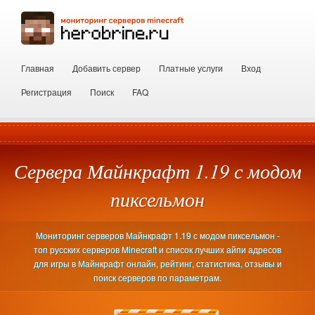
Главная
Добавить сервер
Платные услуги
Вход
Регистрация
Поиск
FAQ
Сервера Майнкрафт 1.19 с модом
пиксельмон
Мониторинг серверов Майнкрафт 1.19 с модом пиксельмон -
топ русских серверов Minecraft и список лучших айпи адресов
для игры в Майнкрафт онлайн, рейтинг, статистика, отзывы и
поиск серверов по параметрам.