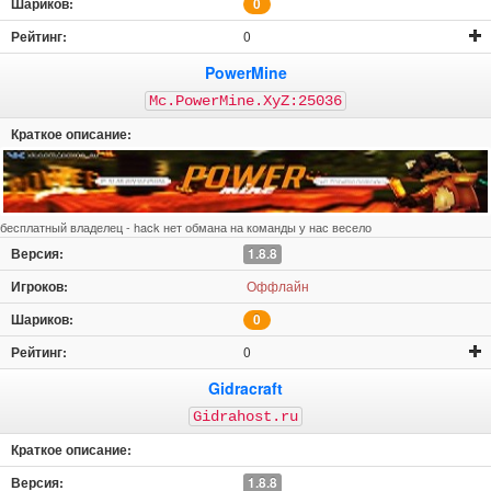
0
0
PowerMine
Mc.PowerMine.XyZ:25036
бесплатный владелец - hack нет обмана на команды у нас весело
1.8.8
Оффлайн
0
0
Gidracraft
Gidrahost.ru
1.8.8