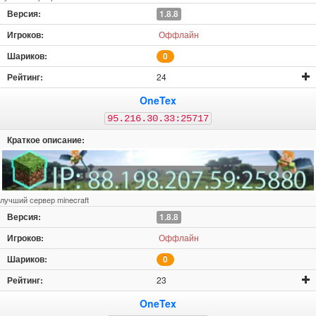
1.8.8
Оффлайн
0
24
OneTex
95.216.30.33:25717
лучший сервер minecraft
1.8.8
Оффлайн
0
23
OneTex