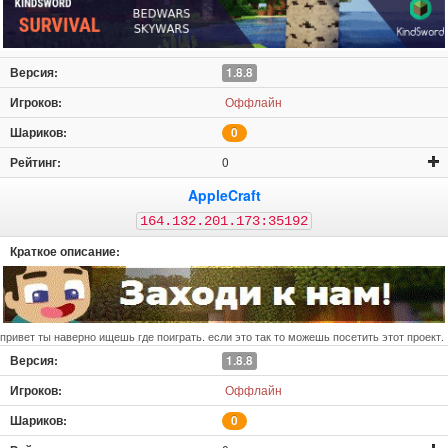
1.8.8
Оффлайн
0
0
AppleCraft
164.132.201.173:35192
привет ты наверно ищешь где поиграть. если это так то можешь посетить этот проект.
1.8.8
Оффлайн
0