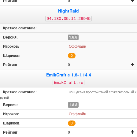
0
NightRaid
94.130.35.11:29945
1.8.8
Оффлайн
0
0
EmikCraft с 1.8-1.14.4
EmikCraft.ru
наш девиз простой такой emikcraft самый к
рутой
1.8.8
Оффлайн
0
0