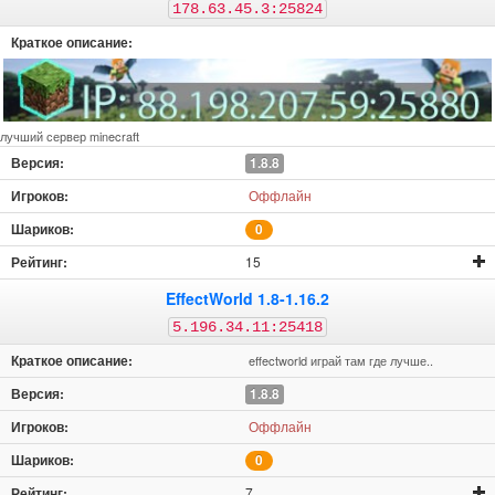
178.63.45.3:25824
лучший сервер minecraft
1.8.8
Оффлайн
0
15
EffectWorld 1.8-1.16.2
5.196.34.11:25418
effectworld играй там где лучше..
1.8.8
Оффлайн
0
7