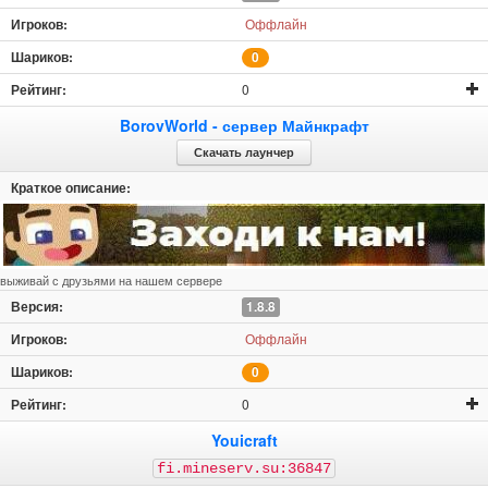
Оффлайн
0
0
BorovWorld - сервер Майнкрафт
Скачать лаунчер
выживай с друзьями на нашем сервере
1.8.8
Оффлайн
0
0
Youicraft
fi.mineserv.su:36847