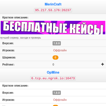
MerinCraft
95.217.53.176:26237
лучший сервер, заходи и проверь
1.8.8
Оффлайн
0
0
OpMine
6.tcp.eu.ngrok.io:16473
1.8.8
Оффлайн