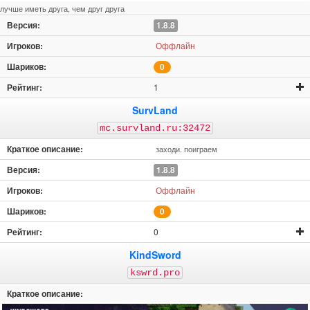
лучше иметь друга, чем друг друга
1.8.8
Оффлайн
0
1
SurvLand
mc.survland.ru:32472
заходи. поиграем
1.8.8
Оффлайн
0
0
KindSword
kswrd.pro