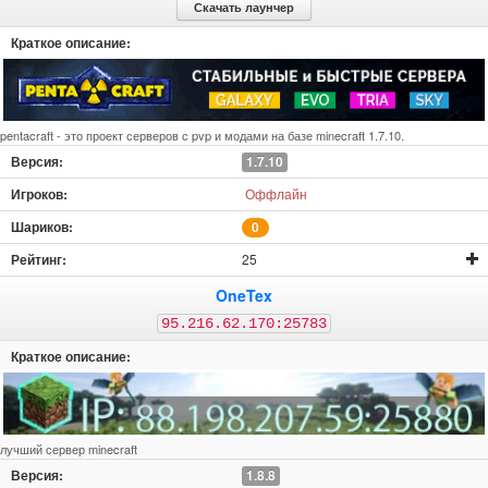
Скачать лаунчер
pentacraft - это проект серверов с pvp и модами на базе minecraft 1.7.10.
1.7.10
Оффлайн
0
25
OneTex
95.216.62.170:25783
лучший сервер minecraft
1.8.8