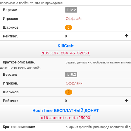
невозможно пройти то, что не проходится
1.12.2
Оффлайн
0
0
KillCraft
185.137.234.45:32050
сервер делался с любовью и на нем ви най
дете что-то точно для себя.
1.10.2
Оффлайн
0
0
RushTime БЕСПЛАТНЫЙ ДОНАТ
d16.aurorix.net:25990
анархия фантайм риливорлд бесплатный д