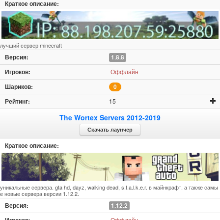
лучший сервер minecraft
1.8.8
Оффлайн
0
15
The Wortex Servers 2012-2019
Скачать лаунчер
уникальные сервера. gta hd, dayz, walking dead, s.t.a.l.k.e.r. в майнкрафт. а также самы
е новые сервера версии 1.12.2.
1.12.2
Оффлайн