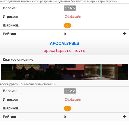
онат админки токены читы разрешены админка бесплатно анархия гриферский
1.16.5
Оффлайн
0
0
APOCALYPSES
apocalips.ru-mc.ru
apocalypses - выживай если сможешь
1.12.2
Оффлайн
0
0