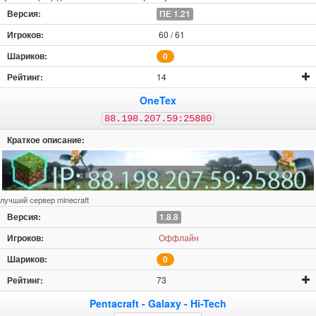
ПЕ 1.21
60 / 61
0
14
OneTex
88.198.207.59:25880
лучший сервер minecraft
1.8.8
Оффлайн
0
73
Pentacraft - Galaxy - Hi-Tech