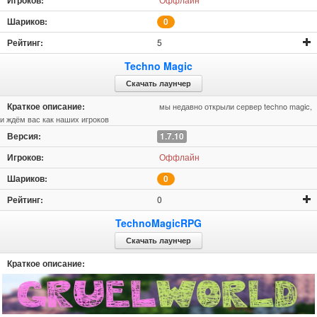
0
5
Techno Magic
Скачать лаунчер
мы недавно открыли сервер techno magic,
и ждём вас как наших игроков
1.7.10
Оффлайн
0
0
TechnoMagicRPG
Скачать лаунчер