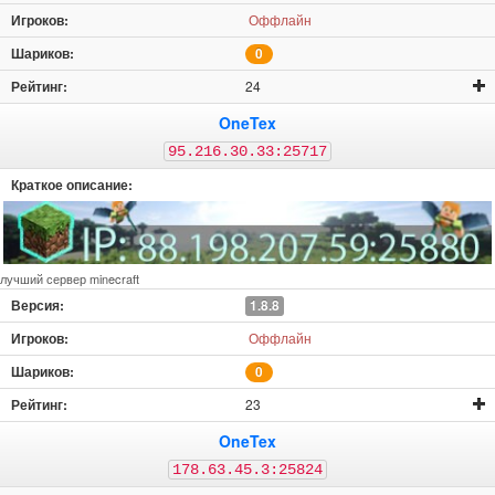
Оффлайн
0
24
OneTex
95.216.30.33:25717
лучший сервер minecraft
1.8.8
Оффлайн
0
23
OneTex
178.63.45.3:25824