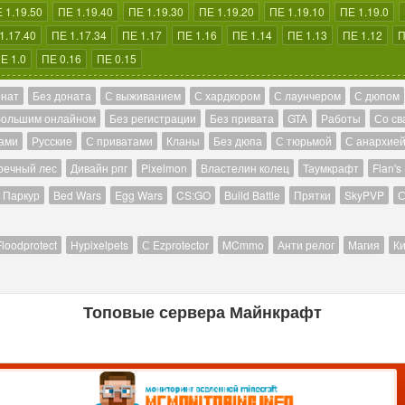
 1.19.50
ПЕ 1.19.40
ПЕ 1.19.30
ПЕ 1.19.20
ПЕ 1.19.10
ПЕ 1.19.0
1.17.40
ПЕ 1.17.34
ПЕ 1.17
ПЕ 1.16
ПЕ 1.14
ПЕ 1.13
ПЕ 1.12
П
Е 1.0
ПЕ 0.16
ПЕ 0.15
онат
Без доната
С выживанием
С хардкором
С лаунчером
С дюпом
большим онлайном
Без регистрации
Без привата
GTA
Работы
Со св
ами
Русские
С приватами
Кланы
Без дюпа
С тюрьмой
С анархие
речный лес
Дивайн рпг
Pixelmon
Властелин колец
Таумкрафт
Flan's
Паркур
Bed Wars
Egg Wars
CS:GO
Build Battle
Прятки
SkyPVP
С
Floodprotect
Hypixelpets
С Ezprotector
MCmmo
Анти релог
Магия
Ки
Топовые сервера Майнкрафт