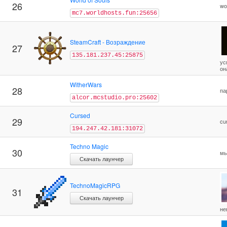
26
wo
mc7.worldhosts.fun:25656
SteamCraft - Возраждение
27
135.181.237.45:25875
ус
он
WitherWars
28
па
alcor.mcstudio.pro:25602
Cursed
29
cu
194.247.42.181:31072
Techno Magic
30
мы
Скачать лаунчер
TechnoMagicRPG
31
Скачать лаунчер
не