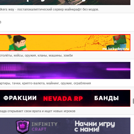
alkers way - постапокалиптический сервер майнкрафт без модов.
3
ртолёты, кейсы, оружия, кланы, машины, зомби
артиры, тачки, крипто-валюта, майнинг, оружие, ограбления
вада открывает свои врата и ищет новых игроков