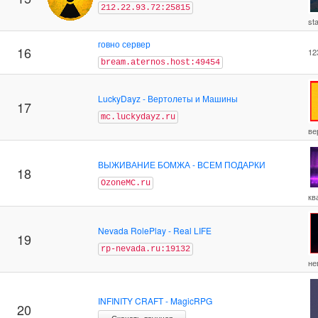
212.22.93.72:25815
st
говно сервер
16
12
bream.aternos.host:49454
LuckyDayz - Вертолеты и Машины
17
mc.luckydayz.ru
ве
ВЫЖИВАНИЕ БОМЖА - ВСЕМ ПОДАРКИ
18
OzoneMC.ru
кв
Nevada RolePlay - Real LIFE
19
rp-nevada.ru:19132
не
INFINITY CRAFT - MagicRPG
20