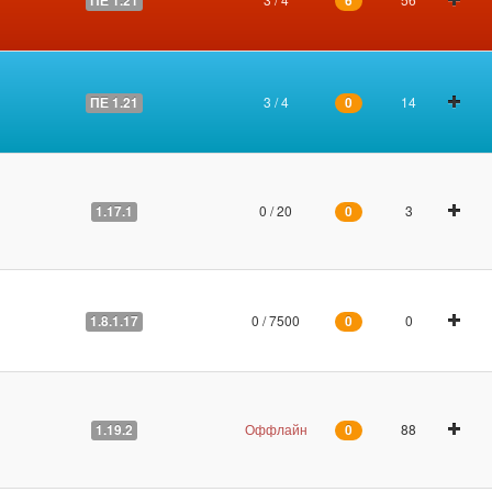
ПЕ 1.21
6
3 / 4
14
ПЕ 1.21
0
0 / 20
3
1.17.1
0
0 / 7500
0
1.8.1.17
0
Оффлайн
88
1.19.2
0