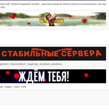
finitycraft. новый модовый проект. лаунчер,мощное железо,бонусы,розыгрыши. мы жд
 вас.
gictech, draconictech, magicrpg, skyblock, pixelmon.
иф, эндер, -hack -free