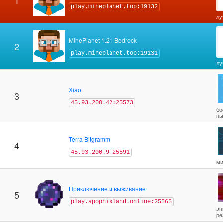
1
play.mineplanet.top:19132
лу
MinePlanet 1.21 Bedrock
2
play.mineplanet.top:19131
лу
Xiao
3
45.93.200.42:25573
бо
ны
Terra Bitgramm
4
45.93.200.9:25591
ми
Приключение и выживание
5
play.apophisland.online:25565
эп
ре