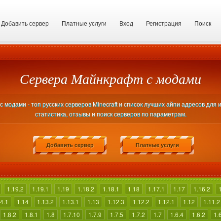
Добавить сервер
Платные услуги
Вход
Регистрация
Поиск
Сервера Майнкрафт с модами
модами - топ русских серверов Minecraft и список лучших айпи адресов для 
статистика, отзывы и поиск серверов по параметрам.
Добавить сервер
Платные услуги
1.19.2
1.19.1
1.19
1.18.2
1.18.1
1.18
1.17.1
1.17
1.16.2
4.1
1.14
1.13.2
1.13.1
1.13
1.12.3
1.12.2
1.12.1
1.12
1.11.2
1.8.2
1.8.1
1.8
1.7.10
1.7.9
1.7.5
1.7.2
1.7
1.6.4
1.6.2
1.