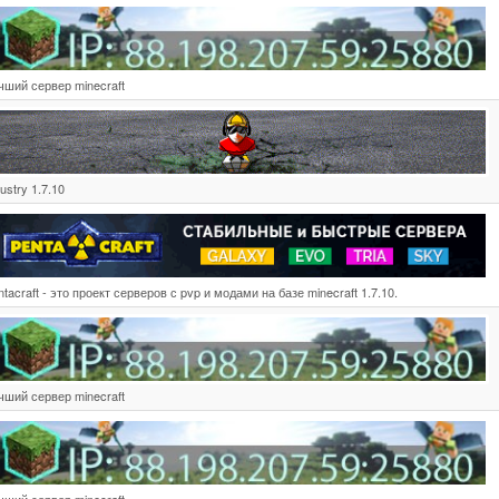
чший сервер minecraft
dustry 1.7.10
ntacraft - это проект серверов с pvp и модами на базе minecraft 1.7.10.
чший сервер minecraft