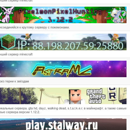
чший сервер minecraft
исоединяйся к крутому серверу с покемонами.
чший сервер minecraft
рез терни к звёздам
икальные сервера. gta hd, dayz, walking dead, s.t.a.l.k.e.r. в майнкрафт. а также самые
вые сервера версии 1.12.2.