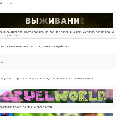
rld of souls
пешное открытие. крутое выживание, лучшая анархия. скидки 75 процентов на весь д
ат. ждем тебя.
ркур, выживание, пвп, питомцы, кланы, свадьбы, нпс.
rsed
 недавно открыли сервер techno magic, и ждём вас как наших игроков
возможно пройти то, что не проходится