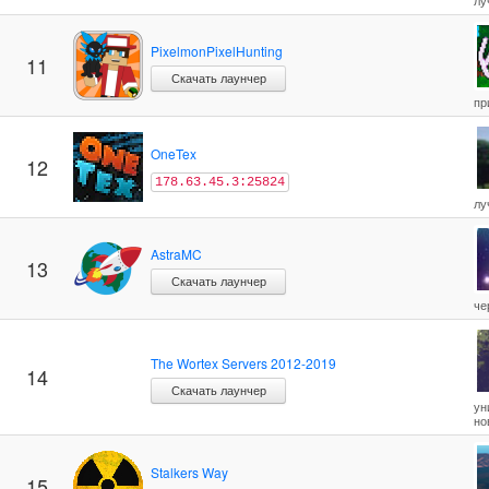
лу
PixelmonPixelHunting
11
Скачать лаунчер
пр
OneTex
12
178.63.45.3:25824
лу
AstraMC
13
Скачать лаунчер
че
The Wortex Servers 2012-2019
14
Скачать лаунчер
ун
но
Stalkers Way
15