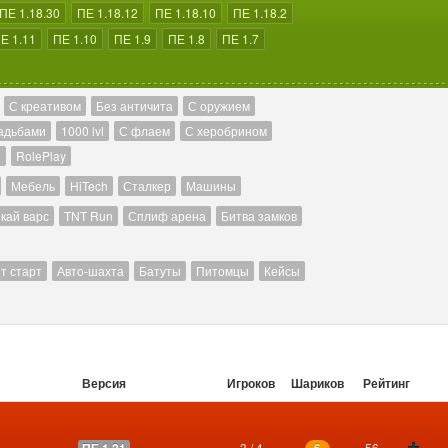
ПЕ 1.18.30
ПЕ 1.18.12
ПЕ 1.18.10
ПЕ 1.18.2
Е 1.11
ПЕ 1.10
ПЕ 1.9
ПЕ 1.8
ПЕ 1.7
С креативом
Без античита
С оружием
адьбами
1000 lvl
С флаем
С херобрином
й
RolePlay
Мебель
HiTech
Сталкер
Машины
кай варс
TNT Run
Сплиф арена
Битва замков
т старт
Авто-шахта
Батуты
Питомцы
Кейсы
Версия
Игроков
Шариков
Рейтинг
3 / 4
56