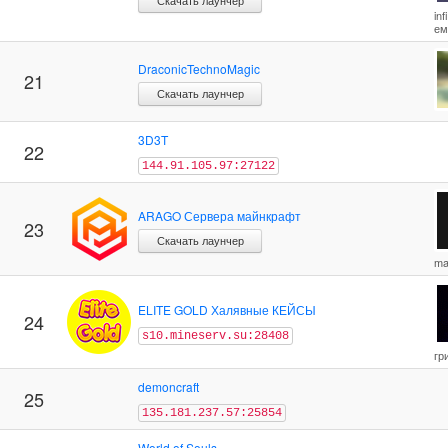
Скачать лаунчер
in
ем
DraconicTechnoMagic
21
Скачать лаунчер
3D3T
22
144.91.105.97:27122
ARAGO Сервера майнкрафт
23
Скачать лаунчер
ma
ELITE GOLD Халявные КЕЙСЫ
24
s10.mineserv.su:28408
гр
demoncraft
25
135.181.237.57:25854
World of Souls