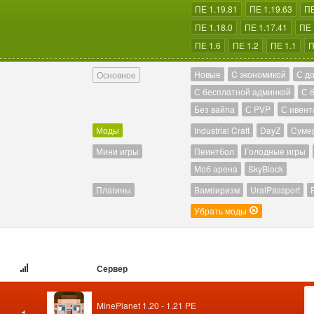
ПЕ 1.19.81
ПЕ 1.19.63
ПЕ
ПЕ 1.18.0
ПЕ 1.17.41
ПЕ 
ПЕ 1.6
ПЕ 1.2
ПЕ 1.1
П
Новые
C экономикой
С д
Основное
С бесплатной админкой
С 
Без вайпа
С PVP
С ивент
Моды
Industrial Craft
DayZ
Cуме
Мини игры
Пеинтбол
Голодные игры
Моб арена
SkyBlock
Плагины
Вампиризм
UralPassport
Убрать моды
Сервер
MinePlanet 1.20 - 1.21 PE