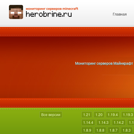
Главная
Мониторинг серверов Майнкрафт с 
Все версии
1.21
1.20
1.19.4
1.19.3
1.14.4
1.14.3
1.14.2
1.1
1.8.9
1.8.8
1.8.7
1.8.3