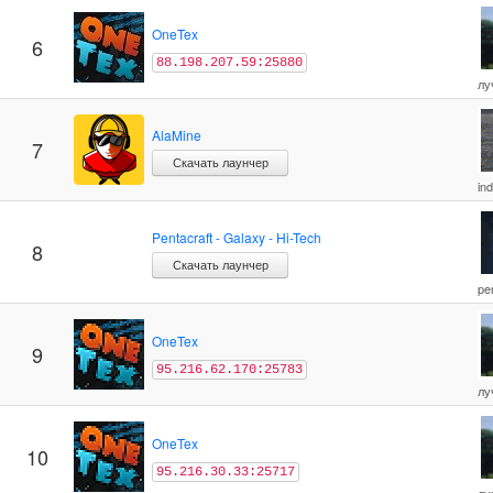
OneTex
6
88.198.207.59:25880
лу
AlaMine
7
Скачать лаунчер
in
Pentacraft - Galaxy - Hi-Tech
8
Скачать лаунчер
pe
OneTex
9
95.216.62.170:25783
лу
OneTex
10
95.216.30.33:25717