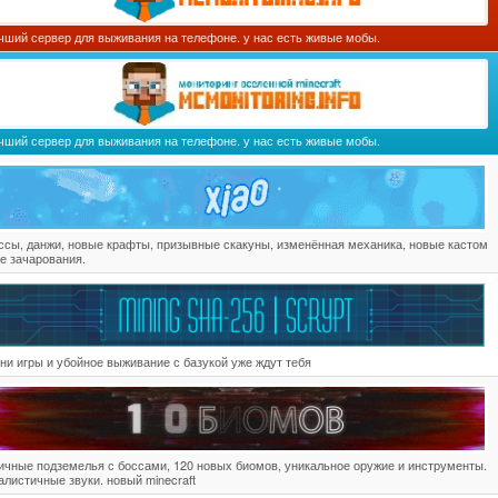
чший сервер для выживания на телефоне. у нас есть живые мобы.
чший сервер для выживания на телефоне. у нас есть живые мобы.
ссы, данжи, новые крафты, призывные скакуны, изменённая механика, новые кастом
е зачарования.
ни игры и убойное выживание с базукой уже ждут тебя
ичные подземелья с боссами, 120 новых биомов, уникальное оружие и инструменты.
алистичные звуки. новый minecraft