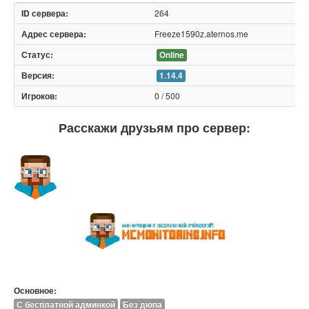
264
Freeze1590z.aternos.me
Online
1.14.4
0 / 500
Расскажи друзьям про сервер:
Основное:
С бесплатной админкой
Без дюпа