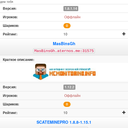
дем тебя
1.8.1.14
Оффлайн
0
10
MasBinsGh
MasBinsGh.aternos.me:31575
1.12.2
Оффлайн
0
10
SCATEMINEPRO 1.8.8-1.15.1