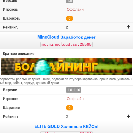
1.8
Оффлайн
0
2
MineCloud Заработок денег
mc.minecloud.su:25565
заработок реальных денег - mine, подарки от ютубера картавика, броня бога, уникальн
ый мир, кейсы, паркур, дешёвый донат
1.8.1.16
Оффлайн
0
2
ELITE GOLD Халявные КЕЙСЫ