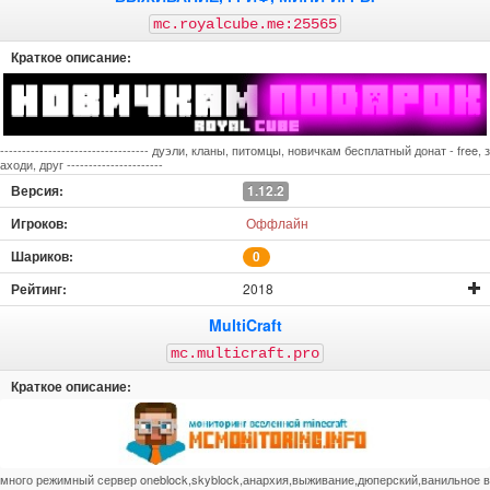
mc.royalcube.me:25565
---------------------------------- дуэли, кланы, питомцы, новичкам бесплатный донат - free, з
аходи, друг ----------------------
1.12.2
Оффлайн
0
2018
MultiCraft
mc.multicraft.pro
много режимный сервер oneblock,skyblock,анархия,выживание,дюперский,ванильное в