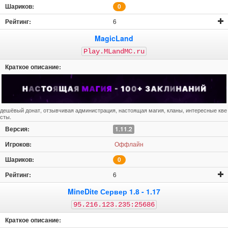
0
6
MagicLand
Play.MLandMC.ru
дешёвый донат, отзывчивая администрация, настоящая магия, кланы, интересные кве
сты.
1.11.2
Оффлайн
0
6
MineDite Сервер 1.8 - 1.17
95.216.123.235:25686