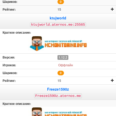
0
15
ktujworld
ktujworld.aternos.me:25565
1.12.2
Оффлайн
0
15
Freeze1590z
Freeze1590z.aternos.me