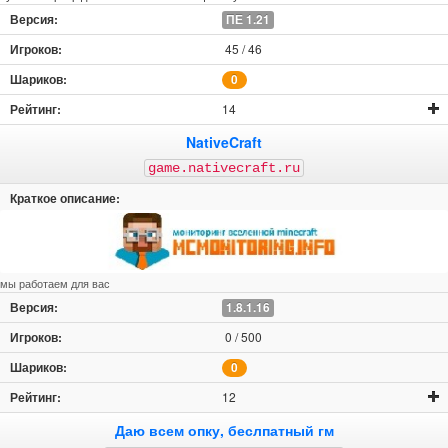
ПЕ 1.21
45 / 46
0
14
NativeCraft
game.nativecraft.ru
мы работаем для вас
1.8.1.16
0 / 500
0
12
Даю всем опку, беслпатный гм