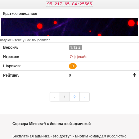
95.217.65.84:25565
надеюсь тебе у нас понравится
1.12.2
Оффлайн
0
0
«
1
2
»
Сервера Minecraft с бесплатной админкой
Бесплатная админка - это доступ к многим командам абсолютно