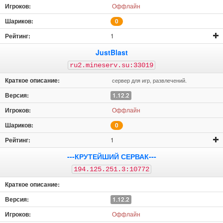
Оффлайн
0
1
JustBlast
ru2.mineserv.su:33019
сервер для игр, развлечений.
1.12.2
Оффлайн
0
1
---КРУТЕЙШИЙ СЕРВАК---
194.125.251.3:10772
1.12.2
Оффлайн