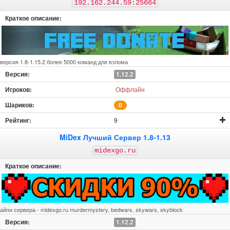
192.162.244.59:25664
версия 1.8-1.15.2 более 5000 команд для взлома
1.12.2
Оффлайн
0
9
MiDex Лучший Сервер 1.8-1.13
midexgo.ru
айпи сервера - midexgo.ru murdermystery, bedwars, skywars, skyblock
1.12.2