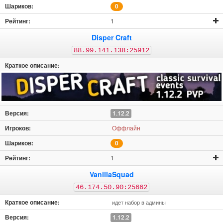
0
1
Disper Craft
88.99.141.138:25912
1.12.2
Оффлайн
0
1
VanillaSquad
46.174.50.90:25662
идет набор в админы
1.12.2