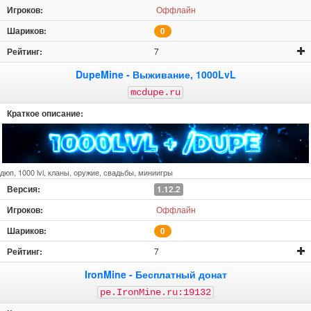
Оффлайн
0
7
DupeMine - Выживание, 1000LvL
mcdupe.ru
дюп, 1000 lvl, кланы, оружие, свадьбы, миниигры
1.12.2
Оффлайн
0
7
IronMine - Бесплатный донат
pe.IronMine.ru:19132