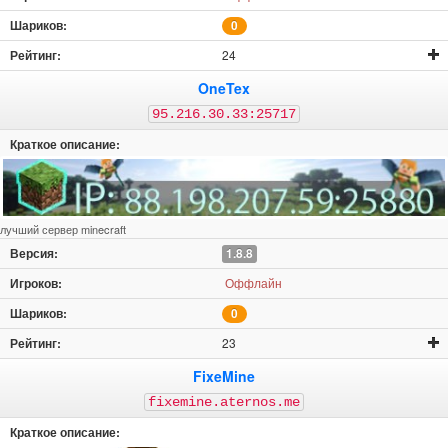
0
24
OneTex
95.216.30.33:25717
лучший сервер minecraft
1.8.8
Оффлайн
0
23
FixeMine
fixemine.aternos.me