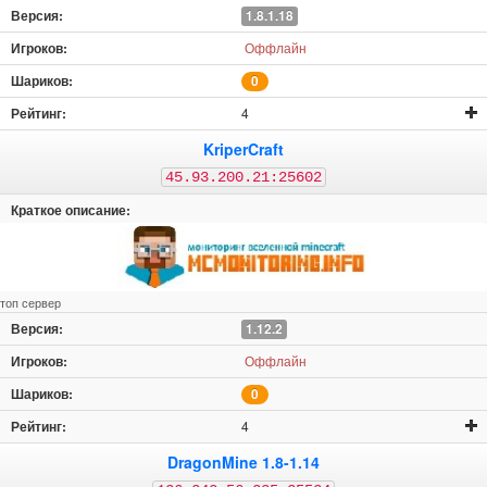
1.8.1.18
Оффлайн
0
4
KriperCraft
45.93.200.21:25602
топ сервер
1.12.2
Оффлайн
0
4
DragonMine 1.8-1.14