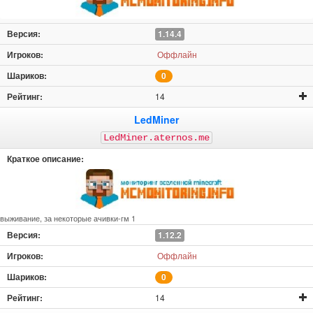
1.14.4
Оффлайн
0
14
LedMiner
LedMiner.aternos.me
выживание, за некоторые ачивки-гм 1
1.12.2
Оффлайн
0
14