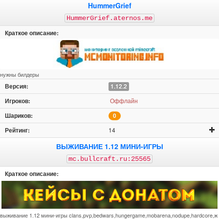
HummerGrief
HummerGrief.aternos.me
нужны билдеры
1.12.2
Оффлайн
0
14
ВЫЖИВАНИЕ 1.12 МИНИ-ИГРЫ
mc.bullcraft.ru:25565
выживание 1.12 мини-игры clans,pvp,bedwars,hungergame,mobarena,nodupe,hardcore,ж