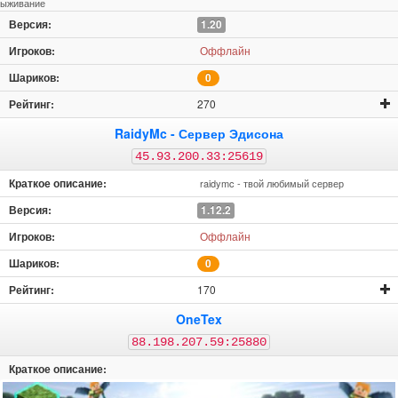
ыживание
1.20
Оффлайн
0
270
RaidyMc - Сервер Эдисона
45.93.200.33:25619
raidymc - твой любимый сервер
1.12.2
Оффлайн
0
170
OneTex
88.198.207.59:25880