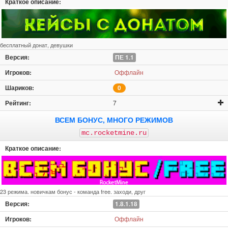
бесплатный донат, девушки
ПЕ 1.1
Оффлайн
0
7
ВСЕМ БОНУС, МНОГО РЕЖИМОВ
mc.rocketmine.ru
23 режима. новичкам бонус - команда free. заходи, друг
1.8.1.18
Оффлайн