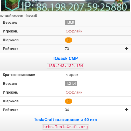
лучший сервер minecraft
1.8.8
Оффлайн
0
73
IQuack CMP
188.243.132.154
анархия
1.21.4
Оффлайн
0
34
TeslaCraft выживание и 40 игр
hrbn.TeslaCraft.org