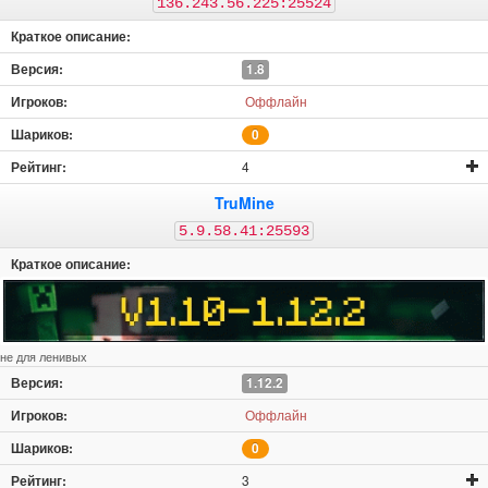
136.243.56.225:25524
1.8
Оффлайн
0
4
TruMine
5.9.58.41:25593
не для ленивых
1.12.2
Оффлайн
0
3