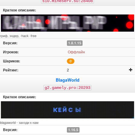
s10.mineserv.su:28408
гриф, эндер, -hack -free
1.8.1.15
Оффлайн
0
2
BlagaWorld
g2.gamely.pro:20293
blagaworld - заходи к нам
1.16.5