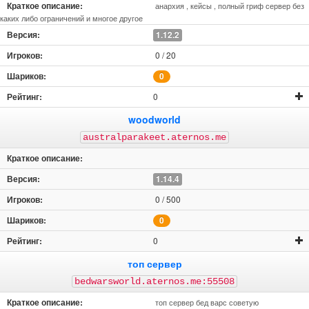
анархия , кейсы , полный гриф сервер без
каких либо ограничений и многое другое
1.12.2
0 / 20
0
0
woodworld
australparakeet.aternos.me
1.14.4
0 / 500
0
0
топ сервер
bedwarsworld.aternos.me:55508
топ сервер бед варс советую