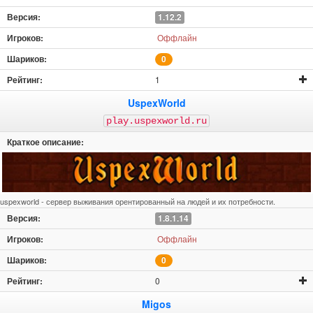
1.12.2
Оффлайн
0
1
UspexWorld
play.uspexworld.ru
uspexworld - сервер выживания орентированный на людей и их потребности.
1.8.1.14
Оффлайн
0
0
Migos