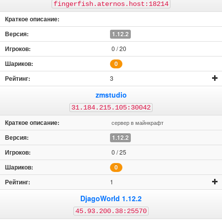
fingerfish.aternos.host:18214
1.12.2
0 / 20
0
3
zmstudio
31.184.215.105:30042
сервер в майнкрафт
1.12.2
0 / 25
0
1
DjagoWorld 1.12.2
45.93.200.38:25570