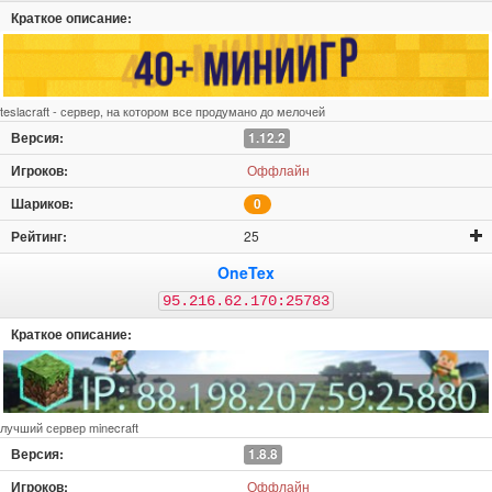
teslacraft - сервер, на котором все продумано до мелочей
1.12.2
Оффлайн
0
25
OneTex
95.216.62.170:25783
лучший сервер minecraft
1.8.8
Оффлайн