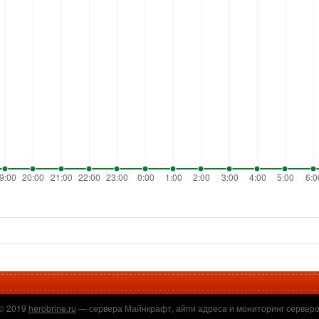
а
 © 2019
herobrine.ru
— сервера Майнкрафт, айпи адреса и мониторинг серверов