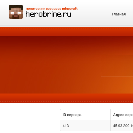
Главная
ID сервера
Адрес сер
413
45.93.200.