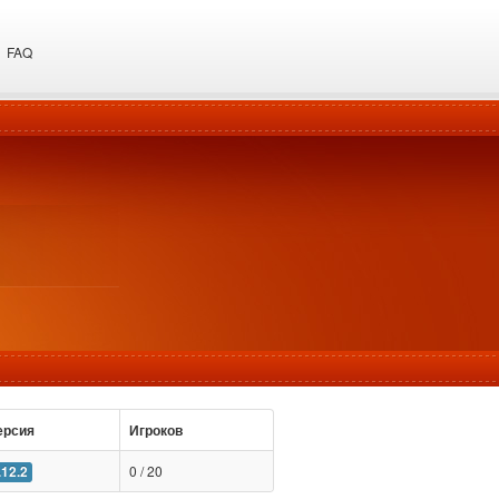
FAQ
ерсия
Игроков
0 / 20
.12.2