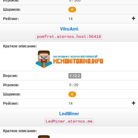
0
14
VilruAnti
pomfret.aternos.host:56416
1.12.2
0 / 20
0
14
LedMiner
LedMiner.aternos.me