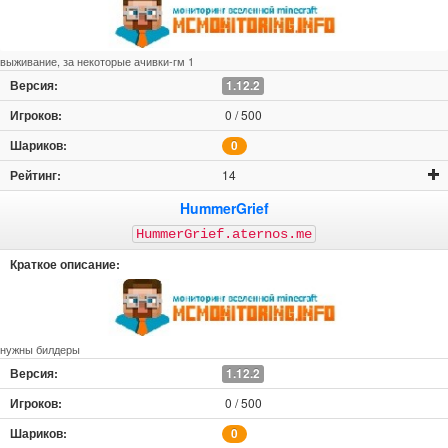
выживание, за некоторые ачивки-гм 1
1.12.2
0 / 500
0
14
HummerGrief
HummerGrief.aternos.me
нужны билдеры
1.12.2
0 / 500
0