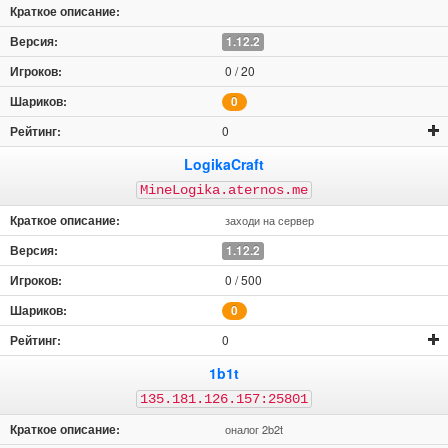
1.12.2
0 / 20
0
0
LogikaCraft
MineLogika.aternos.me
заходи на сервер
1.12.2
0 / 500
0
0
1b1t
135.181.126.157:25801
оналог 2b2t