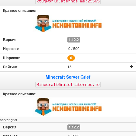
ktujworld.aternos.me:25565
1.12.2
0 / 500
0
15
Minecraft Server Grief
MinecraftGriief.aternos.me
server grief
1.12.2
0 / 500