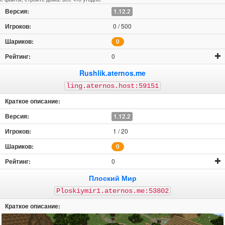
1.12.2
0 / 500
0
0
Rushlik.aternos.me
ling.aternos.host:59151
1.12.2
1 / 20
0
0
Плоский Мир
Ploskiymir1.aternos.me:53802