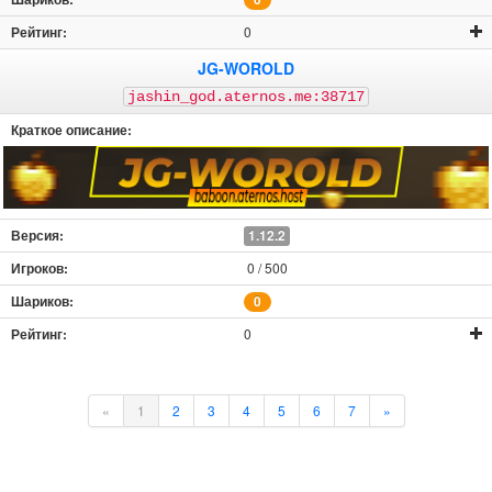
0
JG-WOROLD
jashin_god.aternos.me:38717
1.12.2
0 / 500
0
0
«
1
2
3
4
5
6
7
»