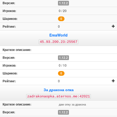
1.12.2
0 / 20
0
0
EreaWorld
45.93.200.23:25567
1.12.2
0 / 10
0
0
За дракона опка
zadrakonaopka.aternos.me:42021
дам опку за дракона
1.12.2