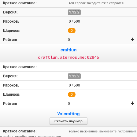
топ сервак заходите пж я старался
1.12.2
0 / 500
0
0
craftlun
craftlun.aternos.me:62845
1.12.2
0 / 500
0
0
Volcrafting
Скачать лаунчер
только выживание, выживайте, устраивайт
е файты, стройте дома. все что угодно.