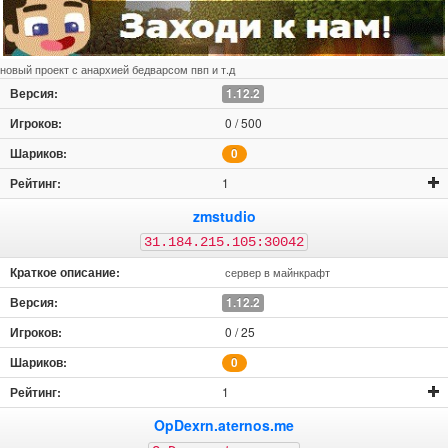
новый проект с анархией бедварсом пвп и т.д
1.12.2
0 / 500
0
1
zmstudio
31.184.215.105:30042
сервер в майнкрафт
1.12.2
0 / 25
0
1
OpDexrn.aternos.me