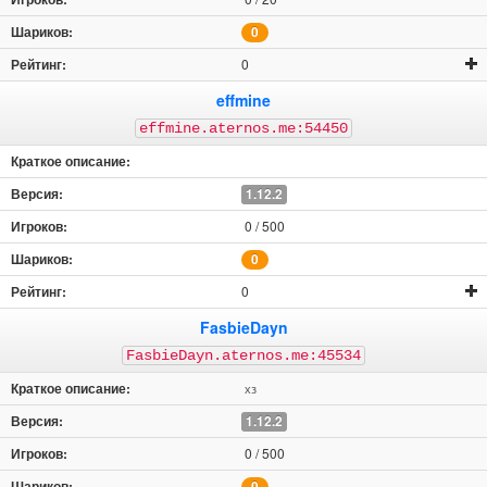
0
0
effmine
effmine.aternos.me:54450
1.12.2
0 / 500
0
0
FasbieDayn
FasbieDayn.aternos.me:45534
хз
1.12.2
0 / 500
0