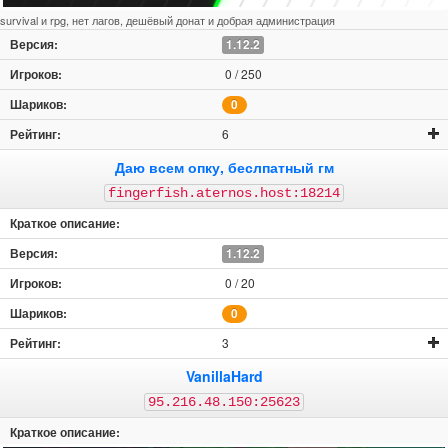
survival и rpg, нет лагов, дешёвый донат и добрая администрация
1.12.2
0 / 250
0
6
Даю всем опку, беслпатный гм
fingerfish.aternos.host:18214
1.12.2
0 / 20
0
3
VanillaHard
95.216.48.150:25623