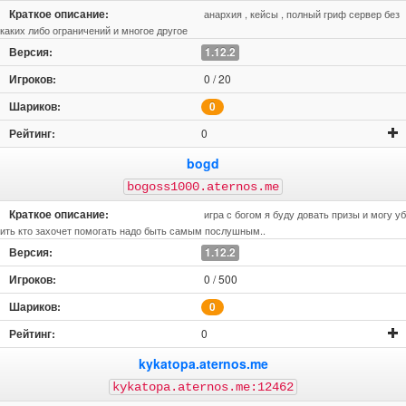
анархия , кейсы , полный гриф сервер без
каких либо ограничений и многое другое
1.12.2
0 / 20
0
0
bogd
bogoss1000.aternos.me
игра с богом я буду довать призы и могу уб
ить кто захочет помогать надо быть самым послушным..
1.12.2
0 / 500
0
0
kykatopa.aternos.me
kykatopa.aternos.me:12462