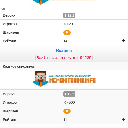
топ
1.12.2
0 / 20
0
14
Roztmin
Roztmin.aternos.me:54235
1.12.2
0 / 500
0
14