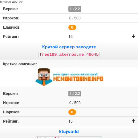
многое другое
1.12.2
0 / 500
0
16
Крутой сервер заходите
free199.aternos.me:46645
1.12.2
0 / 500
0
15
ktujworld