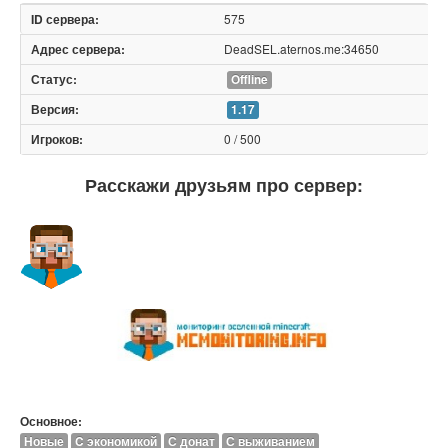
575
DeadSEL.aternos.me:34650
Offline
1.17
0 / 500
Расскажи друзьям про сервер:
Основное:
Новые
C экономикой
С донат
С выживанием