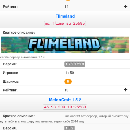
14
Flimeland
mc.flime.su:25585
vanilla сервер выживания 1.19.
1.7.2.1.21.3
1 / 50
0
13
MelonCraft 1.5.2
45.93.200.13:25583
meloncraft тот сервер, который сможет оку
нуть тебя в атмосферу ностальгии. верни себе 2014 год
1.5.2