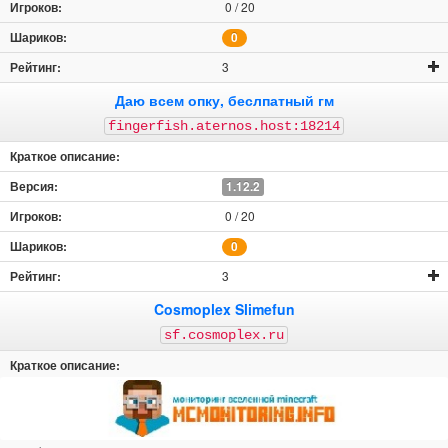
0 / 20
0
3
Даю всем опку, беслпатный гм
fingerfish.aternos.host:18214
1.12.2
0 / 20
0
3
Cosmoplex Slimefun
sf.cosmoplex.ru