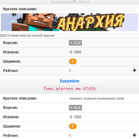
2b2t ii новая версия игратй анрхия
1.12.2
0 / 500
0
1
fuexmine
fuex.aternos.me:47415
bedwars анархия выживание гриф
1.16.5
0 / 500
0
1