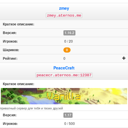
zmey
zmey.aternos.me
1.16.2
0 / 20
0
0
PeaceCraft
peacecr.aternos.me:12387
приватный сервер для тебя и твоих друзей
1.17
0 / 500