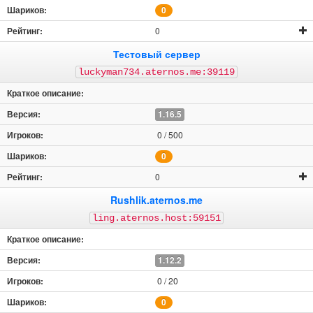
0
0
Тестовый сервер
luckyman734.aternos.me:39119
1.16.5
0 / 500
0
0
Rushlik.aternos.me
ling.aternos.host:59151
1.12.2
0 / 20
0