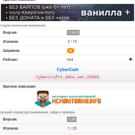
старая ванильная выживалка
1.16.5
2 / 15
0
444
CyberCraft
Cybercraftt.ddns.net:25565
лучший сервер для выживания, зайди и проверь
1.20
1 / 25