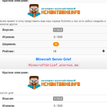
всем привет я хочу представить вам наш сервер fixemine у нас есть кейсы свадьбы и
многое другое
1.12.2
0 / 500
0
16
Minecraft Server Grief
MinecraftGriief.aternos.me
server grief
1.12.2
0 / 500