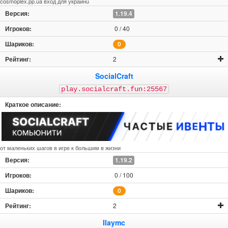
cosmoplex.pp.ua вход для украинu
1.19.4
0 / 40
0
2
SocialCraft
play.socialcraft.fun:25567
от маленьких шагов в игре к большим в жизни
1.19.2
0 / 100
0
2
Ilaymc