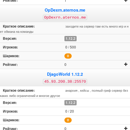
1
OpDexrn.aternos.me
OpDexrn.aternos.me
заходите на сервер там есть много игр и н
ет обмана на команды
1.12.2
0 / 500
0
0
DjagoWorld 1.12.2
45.93.200.38:25570
анархия , кейсы , полный гриф сервер без
каких либо ограничений и многое другое
1.12.2
0 / 20
0
0