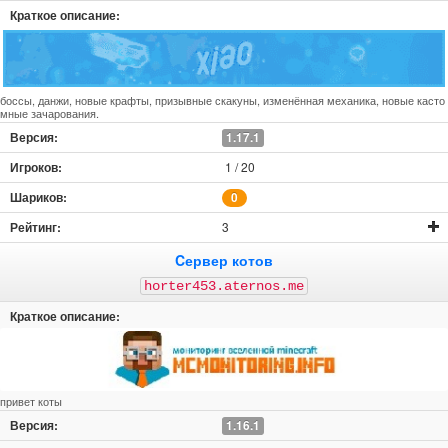
боссы, данжи, новые крафты, призывные скакуны, изменённая механика, новые касто
мные зачарования.
1.17.1
1 / 20
0
3
Cервер котов
horter453.aternos.me
привет коты
1.16.1