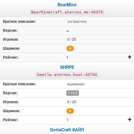
BearMine
BearMinecraft.aternos.me:45375
это bearmine
0 / 20
0
1
SHRPE
beetle.aternos.host:43734
выживание
1.12.2
0 / 20
0
1
GottaCraft ВАЙП