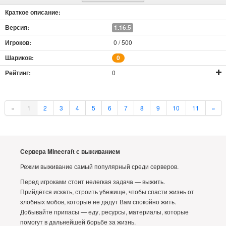
1.16.5
0 / 500
0
0
«
1
2
3
4
5
6
7
8
9
10
11
»
Сервера Minecraft с выживанием
Режим выживание самый популярный среди серверов.
Перед игроками стоит нелегкая задача — выжить.
Прийдётся искать, строить убежище, чтобы спасти жизнь от
злобных мобов, которые не дадут Вам спокойно жить.
Добывайте припасы — еду, ресурсы, материалы, которые
помогут в дальнейшей борьбе за жизнь.