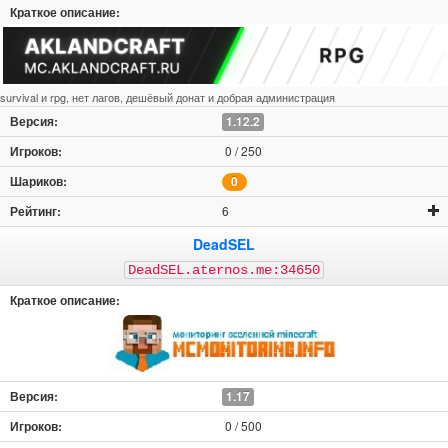
survival и rpg, нет лагов, дешёвый донат и добрая администрация
1.12.2
0 / 250
0
6
DeadSEL
DeadSEL.aternos.me:34650
1.17
0 / 500