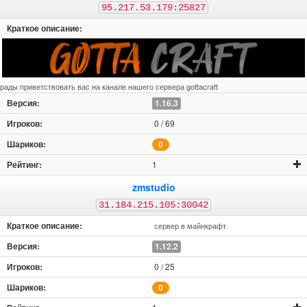
95.217.53.179:25827
рады приветствовать вас на канале нашего сервера gottacraft
1.16.3
0 / 69
0
1
zmstudio
31.184.215.105:30042
сервер в майнкрафт
1.12.2
0 / 25
0