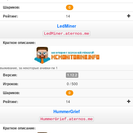
0
14
LedMiner
LedMiner.aternos.me
выживание, за некоторые ачивки-гм 1
1.12.2
0 / 500
0
14
HummerGrief
HummerGrief.aternos.me