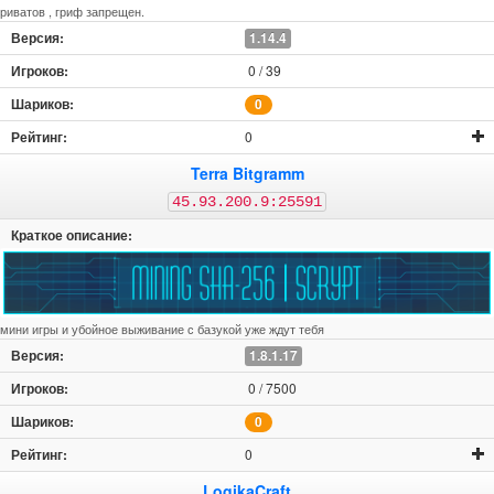
риватов , гриф запрещен.
1.14.4
0 / 39
0
0
Terra Bitgramm
45.93.200.9:25591
мини игры и убойное выживание с базукой уже ждут тебя
1.8.1.17
0 / 7500
0
0
LogikaCraft