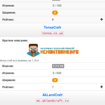
0 / 100
0
9
TensaCraft
tensa.co.ua
tensa craft все режимы на 1.16.4
1.7.1.16
0 / 500
0
7
AkLandCraft
mc.aklandcraft.ru