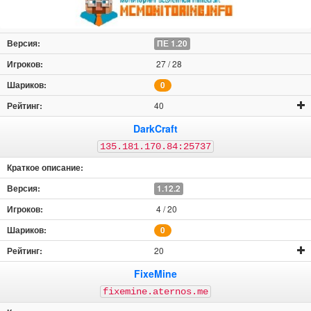
ПЕ 1.20
27 / 28
0
40
DarkCraft
135.181.170.84:25737
1.12.2
4 / 20
0
20
FixeMine
fixemine.aternos.me