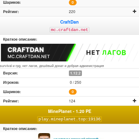
0
220
CraftDan
mc.craftdan.net
survival и rpg, нет лагов, дешёвый донат и добрая администрация
1.12.2
0 / 250
0
124
MinePlanet - 1.20 PE
play.mineplanet.top:19136