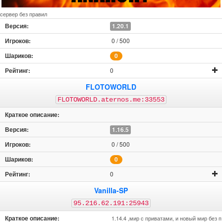
сервер без правил
1.20.1
0 / 500
0
0
FLOTOWORLD
FLOTOWORLD.aternos.me:33553
1.16.5
0 / 500
0
0
Vanilla-SP
95.216.62.191:25943
1.14.4 ,мир с приватами, и новый мир без п