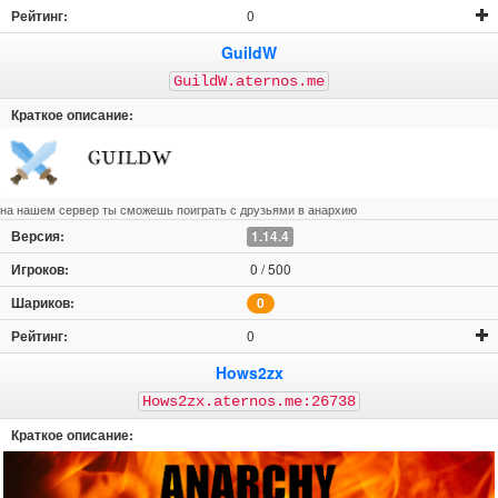
0
GuildW
GuildW.aternos.me
на нашем сервер ты сможешь поиграть с друзьями в анархию
1.14.4
0 / 500
0
0
Hows2zx
Hows2zx.aternos.me:26738