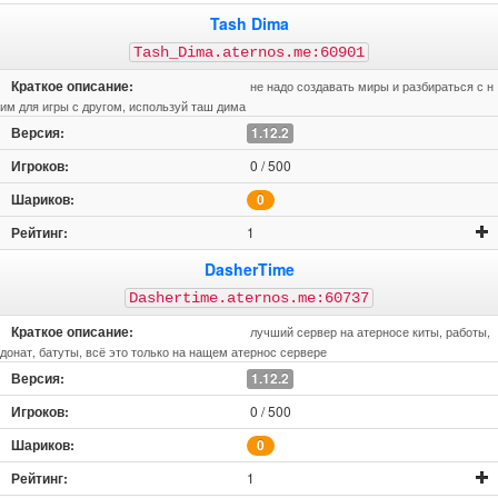
Tash Dima
Tash_Dima.aternos.me:60901
не надо создавать миры и разбираться с н
им для игры с другом, используй таш дима
1.12.2
0 / 500
0
1
DasherTime
Dashertime.aternos.me:60737
лучший сервер на атерносе киты, работы,
донат, батуты, всё это только на нащем атернос сервере
1.12.2
0 / 500
0
1