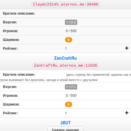
Ilaymc23145.aternos.me:39486
1.12.2
0 / 500
0
1
ZanCraftRu
ZanCraftRu.aternos.me:11636
здесь сервер без привилегий, админы как и
гроки выживают без креатива, заходи и играй вместе с друзьями
1.17.1
0 / 500
0
1
2B2T
Скачать лаунчер