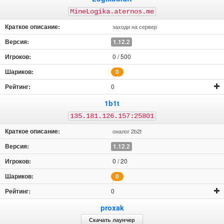
MineLogika.aternos.me
заходи на сервер
1.12.2
0 / 500
0
0
1b1t
135.181.126.157:25801
оналог 2b2t
1.12.2
0 / 20
0
0
proxak
Скачать лаунчер