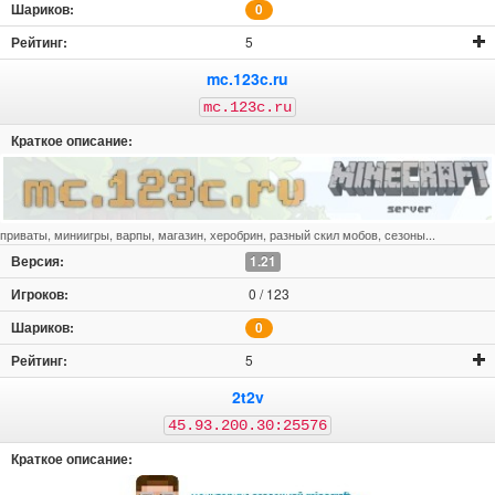
0
5
mc.123c.ru
mc.123c.ru
приваты, миниигры, варпы, магазин, херобрин, разный скил мобов, сезоны...
1.21
0 / 123
0
5
2t2v
45.93.200.30:25576