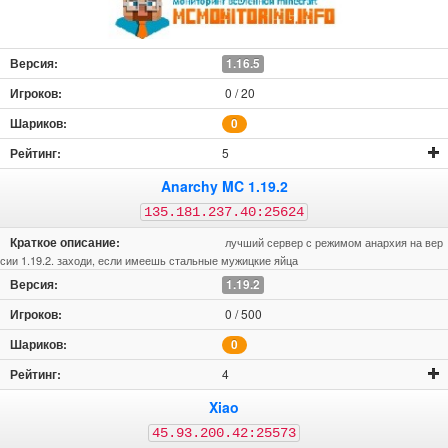
1.16.5
0 / 20
0
5
Anarchy MC 1.19.2
135.181.237.40:25624
лучший сервер с режимом анархия на вер
сии 1.19.2. заходи, если имеешь стальные мужицкие яйца
1.19.2
0 / 500
0
4
Xiao
45.93.200.42:25573