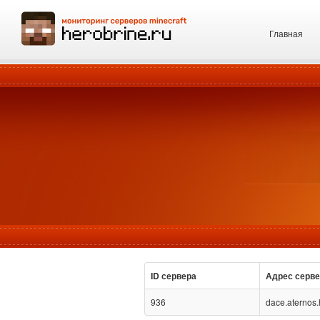
Главная
ID сервера
Адрес серв
936
dace.aternos