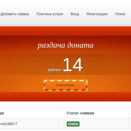
Добавить сервер
Платные услуги
Вход
Регистрация
Поиск
раздача доната
14
рейтинг
Голосовать
ера
Статус сервера
.host:38917
Online