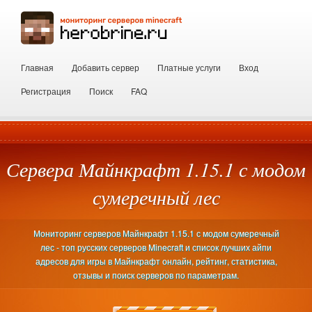
Главная
Добавить сервер
Платные услуги
Вход
Регистрация
Поиск
FAQ
Сервера Майнкрафт 1.15.1 с модом
сумеречный лес
Мониторинг серверов Майнкрафт 1.15.1 с модом сумеречный
лес - топ русских серверов Minecraft и список лучших айпи
адресов для игры в Майнкрафт онлайн, рейтинг, статистика,
отзывы и поиск серверов по параметрам.