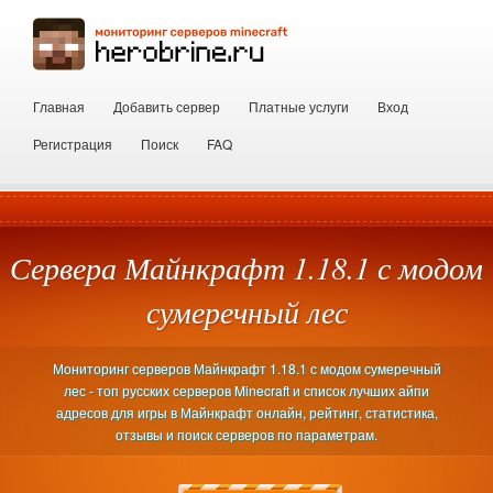
Главная
Добавить сервер
Платные услуги
Вход
Регистрация
Поиск
FAQ
Сервера Майнкрафт 1.18.1 с модом
сумеречный лес
Мониторинг серверов Майнкрафт 1.18.1 с модом сумеречный
лес - топ русских серверов Minecraft и список лучших айпи
адресов для игры в Майнкрафт онлайн, рейтинг, статистика,
отзывы и поиск серверов по параметрам.