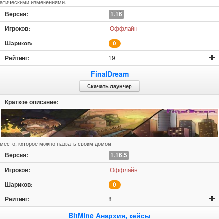
атическими изменениями.
1.16
Оффлайн
0
19
FinalDream
Скачать лаунчер
место, которое можно назвать своим домом
1.16.5
Оффлайн
0
8
BitMine Анархия, кейсы