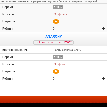
онат админки токены читы разрешены админка бесплатно анархия гриферский
1.16.5
Оффлайн
0
0
ANARCHY
ru3.mc-serv.ru:27671
новый сервер анархии
1.16.5
Оффлайн
0
0