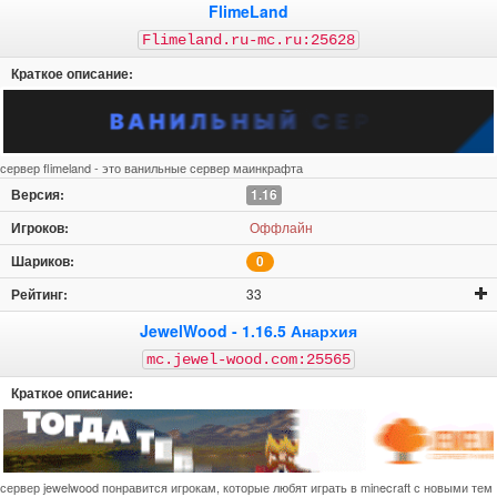
FlimeLand
Flimeland.ru-mc.ru:25628
сервер flimeland - это ванильные сервер маинкрафта
1.16
Оффлайн
0
33
JewelWood - 1.16.5 Анархия
mc.jewel-wood.com:25565
сервер jewelwood понравится игрокам, которые любят играть в minecraft с новыми тем