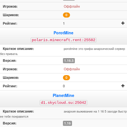
Оффлайн
0
1
PorotMine
polaris.minecraft.rent:25582
porotmine это грифа-анархический сервер
без привата.
1.16.5
Оффлайн
0
0
PlanetMine
d1.skycloud.su:25042
анархия выживание на 1 16 5 заходи быстр
ее тебе понравится
1.16