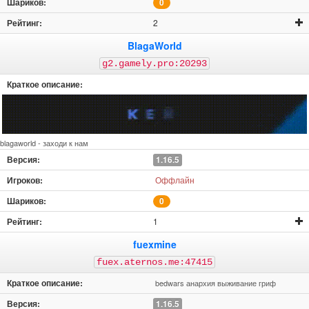
0
2
BlagaWorld
g2.gamely.pro:20293
blagaworld - заходи к нам
1.16.5
Оффлайн
0
1
fuexmine
fuex.aternos.me:47415
bedwars анархия выживание гриф
1.16.5