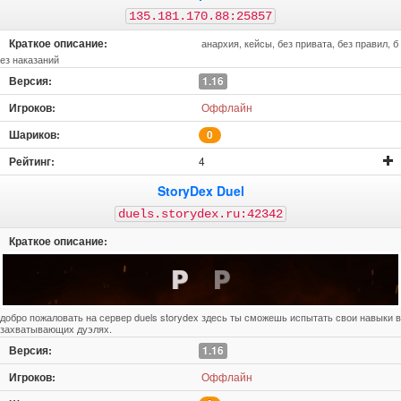
135.181.170.88:25857
анархия, кейсы, без привата, без правил, б
ез наказаний
1.16
Оффлайн
0
4
StoryDex Duel
duels.storydex.ru:42342
добро пожаловать на сервер duels storydex здесь ты сможешь испытать свои навыки в
захватывающих дуэлях.
1.16
Оффлайн