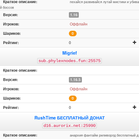
пехайся развивайся лутай мистики и убива
й боссов
1.16
Оффлайн
0
0
Migrief
sub.phylexnodes.fun:25575
1.16.5
Оффлайн
0
0
RushTime БЕСПЛАТНЫЙ ДОНАТ
d16.aurorix.net:25990
анархия фантайм риливорлд бесплатный д