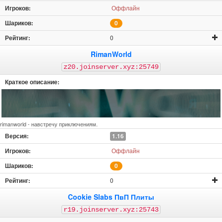
Оффлайн
0
0
RimanWorld
z20.joinserver.xyz:25749
rimanworld - навстречу приключениям.
1.16
Оффлайн
0
0
Cookie Slabs ПвП Плиты
r19.joinserver.xyz:25743