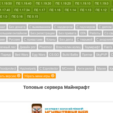
 1.19.50
ПЕ 1.19.40
ПЕ 1.19.30
ПЕ 1.19.20
ПЕ 1.19.10
ПЕ 1.19.0
1.17.40
ПЕ 1.17.34
ПЕ 1.17
ПЕ 1.16
ПЕ 1.14
ПЕ 1.13
ПЕ 1.12
П
Е 1.0
ПЕ 0.16
ПЕ 0.15
онат
Без доната
С выживанием
С хардкором
С лаунчером
С дюпом
большим онлайном
Без регистрации
Без привата
GTA
Работы
Со св
ами
Русские
С приватами
Кланы
Без дюпа
С тюрьмой
С анархие
речный лес
Дивайн рпг
Pixelmon
Властелин колец
Таумкрафт
Flan's
Паркур
Bed Wars
Egg Wars
CS:GO
Build Battle
Прятки
SkyPVP
С
Floodprotect
Hypixelpets
С Ezprotector
MCmmo
Анти релог
Магия
Ки
ать версию
Убрать мини игры
Топовые сервера Майнкрафт