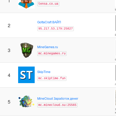
1
tensa.co.ua
GottaCraft ВАЙП
2
95.217.53.179:25827
MineGames.ru
3
mc.minegames.ru
SkipTime
4
mc.skiptime.fun
MineCloud Заработок денег
5
mc.minecloud.su:25565