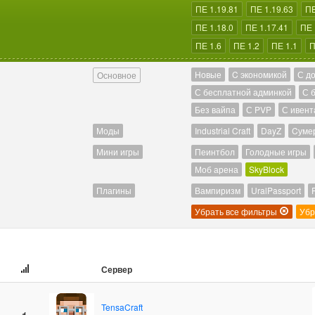
ПЕ 1.19.81
ПЕ 1.19.63
ПЕ
ПЕ 1.18.0
ПЕ 1.17.41
ПЕ 
ПЕ 1.6
ПЕ 1.2
ПЕ 1.1
П
Новые
C экономикой
С д
Основное
С бесплатной админкой
С 
Без вайпа
С PVP
С ивент
Моды
Industrial Craft
DayZ
Cуме
Мини игры
Пеинтбол
Голодные игры
Моб арена
SkyBlock
Плагины
Вампиризм
UralPassport
Убрать все фильтры
Убр
Сервер
TensaCraft