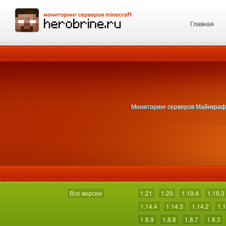
Главная
Мониторинг серверов Майнкрафт 1
Все версии
1.21
1.20
1.19.4
1.19.3
1.14.4
1.14.3
1.14.2
1.1
1.8.9
1.8.8
1.8.7
1.8.3