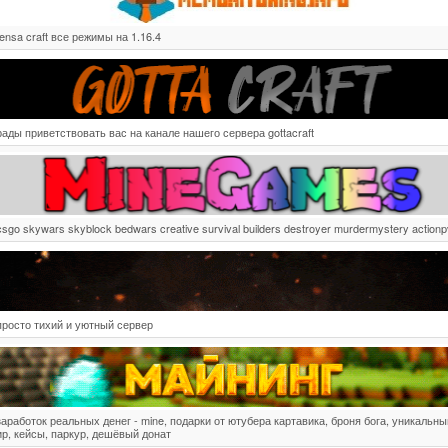
tensa craft все режимы на 1.16.4
рады приветствовать вас на канале нашего сервера gottacraft
csgo skywars skyblock bedwars creative survival builders destroyer murdermystery action
просто тихий и уютный сервер
заработок реальных денег - mine, подарки от ютубера картавика, броня бога, уникальны
ир, кейсы, паркур, дешёвый донат