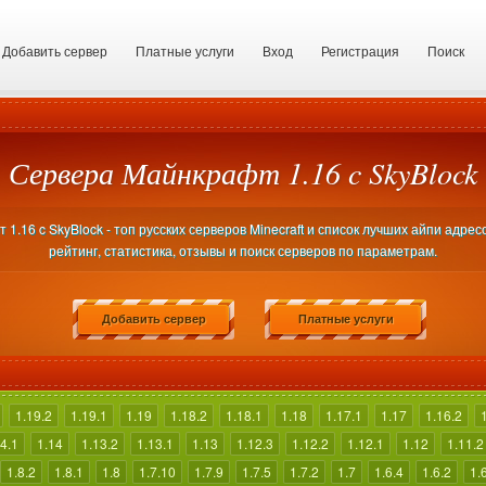
Добавить сервер
Платные услуги
Вход
Регистрация
Поиск
Сервера Майнкрафт 1.16 c SkyBlock
.16 c SkyBlock - топ русских серверов Minecraft и список лучших айпи адре
рейтинг, статистика, отзывы и поиск серверов по параметрам.
Добавить сервер
Платные услуги
1.19.2
1.19.1
1.19
1.18.2
1.18.1
1.18
1.17.1
1.17
1.16.2
4.1
1.14
1.13.2
1.13.1
1.13
1.12.3
1.12.2
1.12.1
1.12
1.11.2
1.8.2
1.8.1
1.8
1.7.10
1.7.9
1.7.5
1.7.2
1.7
1.6.4
1.6.2
1.