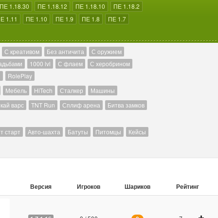
ПЕ 1.18.30
ПЕ 1.18.12
ПЕ 1.18.10
ПЕ 1.18.2
Е 1.11
ПЕ 1.10
ПЕ 1.9
ПЕ 1.8
ПЕ 1.7
С креативом
Без античита
С оружием
адьбами
1000 lvl
С флаем
С херобрином
й
RolePlay
Мебель
HiTech
Сталкер
Машины
кай варс
TNT Run
Сплиф арена
Битва замков
т старт
Авто-шахта
Батуты
Питомцы
Кейсы
Версия
Игроков
Шариков
Рейтинг