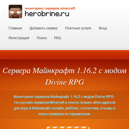
Главная
Добавить сервер
Платные услуги
Вход
Регистрация
Поиск
FAQ
Сервера Майнкрафт 1.16.2 с модом
Divine RPG
Мониторинг серверов Майнкрафт 1.16.2 с модом Divine RPG -
топ русских серверов Minecraft и список лучших айпи адресов
для игры в Майнкрафт онлайн, рейтинг, статистика, отзывы и
поиск серверов по параметрам.