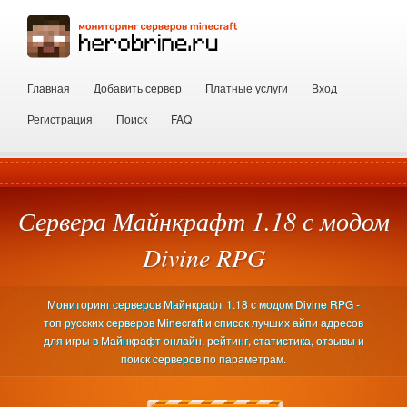
Главная
Добавить сервер
Платные услуги
Вход
Регистрация
Поиск
FAQ
Сервера Майнкрафт 1.18 с модом
Divine RPG
Мониторинг серверов Майнкрафт 1.18 с модом Divine RPG -
топ русских серверов Minecraft и список лучших айпи адресов
для игры в Майнкрафт онлайн, рейтинг, статистика, отзывы и
поиск серверов по параметрам.