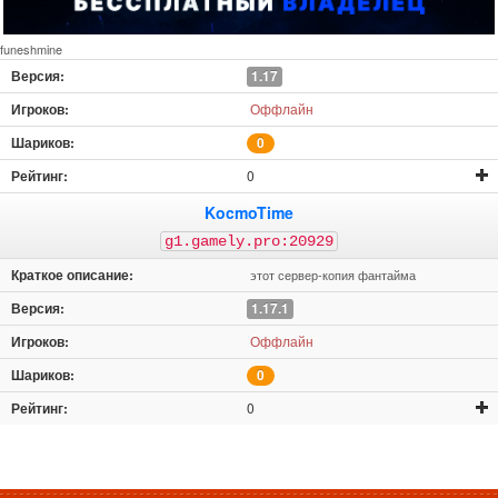
funeshmine
1.17
Оффлайн
0
0
KocmoTime
g1.gamely.pro:20929
этот сервер-копия фантайма
1.17.1
Оффлайн
0
0