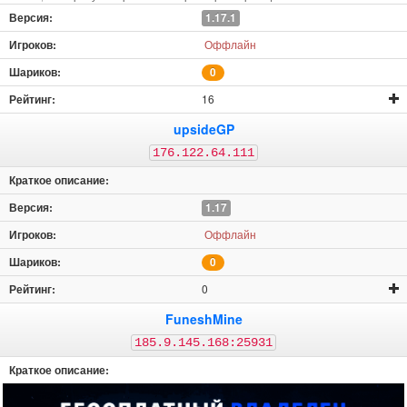
1.17.1
Оффлайн
0
16
upsideGP
176.122.64.111
1.17
Оффлайн
0
0
FuneshMine
185.9.145.168:25931