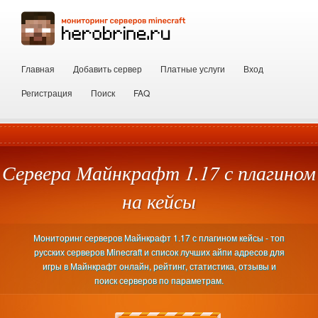
Главная
Добавить сервер
Платные услуги
Вход
Регистрация
Поиск
FAQ
Сервера Майнкрафт 1.17 с плагином
на кейсы
Мониторинг серверов Майнкрафт 1.17 с плагином кейсы - топ
русских серверов Minecraft и список лучших айпи адресов для
игры в Майнкрафт онлайн, рейтинг, статистика, отзывы и
поиск серверов по параметрам.