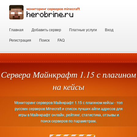
Главная
Добавить сервер
Платные услуги
Вход
Регистрация
Поиск
FAQ
Сервера Майнкрафт 1.15 с плагином
на кейсы
Мониторинг серверов Майнкрафт 1.15 с плагином кейсы - топ
русских серверов Minecraft и список лучших айпи адресов для
игры в Майнкрафт онлайн, рейтинг, статистика, отзывы и
поиск серверов по параметрам.