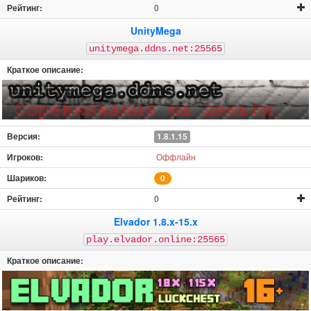
0
UnityMega
unitymega.ddns.net:25565
1.8.1.15
Оффлайн
0
0
Elvador 1.8.x-15.x
play.elvador.online:25565