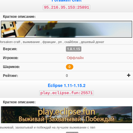
95.216.35.153:25891
forsaken craft , выживание , фракции , рп , скайблок , дешевый донат
1.8.1.15
Оффлайн
0
0
Eclipse 1.11-1.15.2
play.eclipse.fun:25571
выживай, захватывай и побеждай на лучшем выживании с пвп