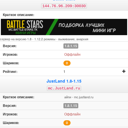
144.76.96.209:30030
сервер на версию 1.8 - 1.12.2 режимы - выживание, анархия
1.8.1.15
Оффлайн
0
1
JustLand 1.8-1.15
mc.JustLand.ru
айпи - mc.justland.ru
1.8.1.15
Оффлайн
0