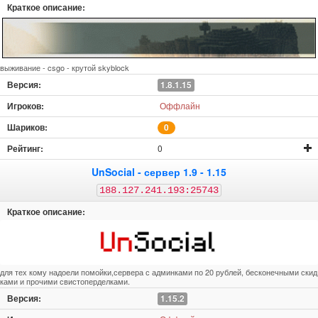
выживание - csgo - крутой skyblock
1.8.1.15
Оффлайн
0
0
UnSocial - сервер 1.9 - 1.15
188.127.241.193:25743
для тех кому надоели помойки,сервера с админками по 20 рублей, бесконечными скид
ками и прочими свистоперделками.
1.15.2