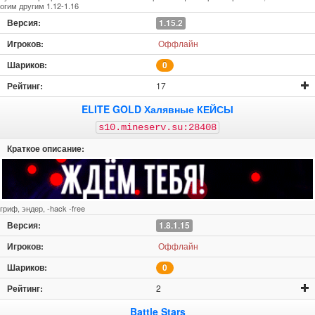
огим другим 1.12-1.16
1.15.2
Оффлайн
0
17
ELITE GOLD Халявные КЕЙСЫ
s10.mineserv.su:28408
гриф, эндер, -hack -free
1.8.1.15
Оффлайн
0
2
Battle Stars