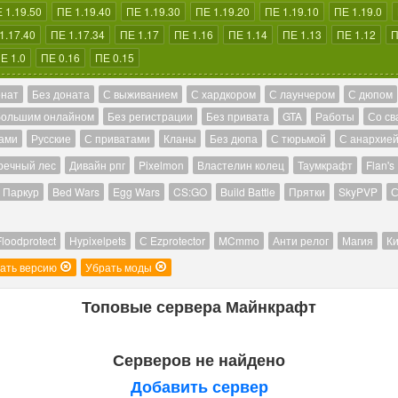
 1.19.50
ПЕ 1.19.40
ПЕ 1.19.30
ПЕ 1.19.20
ПЕ 1.19.10
ПЕ 1.19.0
1.17.40
ПЕ 1.17.34
ПЕ 1.17
ПЕ 1.16
ПЕ 1.14
ПЕ 1.13
ПЕ 1.12
П
Е 1.0
ПЕ 0.16
ПЕ 0.15
онат
Без доната
С выживанием
С хардкором
С лаунчером
С дюпом
большим онлайном
Без регистрации
Без привата
GTA
Работы
Со св
ами
Русские
С приватами
Кланы
Без дюпа
С тюрьмой
С анархие
речный лес
Дивайн рпг
Pixelmon
Властелин колец
Таумкрафт
Flan's
Паркур
Bed Wars
Egg Wars
CS:GO
Build Battle
Прятки
SkyPVP
С
Floodprotect
Hypixelpets
С Ezprotector
MCmmo
Анти релог
Магия
Ки
ать версию
Убрать моды
Топовые сервера Майнкрафт
Серверов не найдено
Добавить сервер