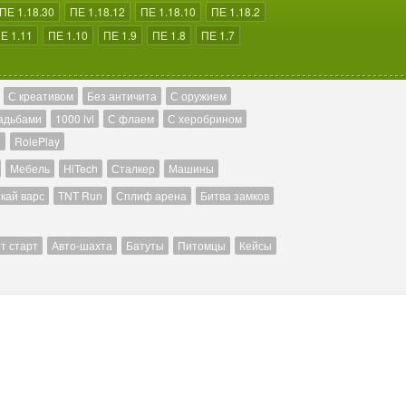
ПЕ 1.18.30
ПЕ 1.18.12
ПЕ 1.18.10
ПЕ 1.18.2
Е 1.11
ПЕ 1.10
ПЕ 1.9
ПЕ 1.8
ПЕ 1.7
С креативом
Без античита
С оружием
адьбами
1000 lvl
С флаем
С херобрином
й
RolePlay
Мебель
HiTech
Сталкер
Машины
кай варс
TNT Run
Сплиф арена
Битва замков
т старт
Авто-шахта
Батуты
Питомцы
Кейсы