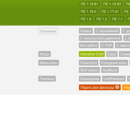
ПЕ 1.19.81
ПЕ 1.19.63
ПЕ
ПЕ 1.18.0
ПЕ 1.17.41
ПЕ 
ПЕ 1.6
ПЕ 1.2
ПЕ 1.1
П
Новые
C экономикой
С д
Основное
С бесплатной админкой
С 
Без вайпа
С PVP
С ивент
Моды
Industrial Craft
DayZ
Cуме
Мини игры
Пеинтбол
Голодные игры
Моб арена
SkyBlock
Плагины
Вампиризм
UralPassport
Убрать все фильтры
Убр