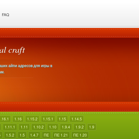
FAQ
l craft
учших айпи адресов для игры в
ам.
1.16.1
1.16
1.15.2
1.15.1
1.15
1.14.5
1.11.1
1.11
1.10.2
1.10
1.9.4
1.9.2
1.9
6
1.5.2
1.5
1.4.7
ПЕ
ПЕ 1.21
ПЕ 1.20