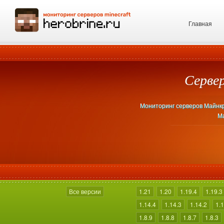
Главная
Сервер
Мониторинг серверов Майнкраф
Ма
Все версии
1.21
1.20
1.19.4
1.19.3
1.14.4
1.14.3
1.14.2
1.1
1.8.9
1.8.8
1.8.7
1.8.3