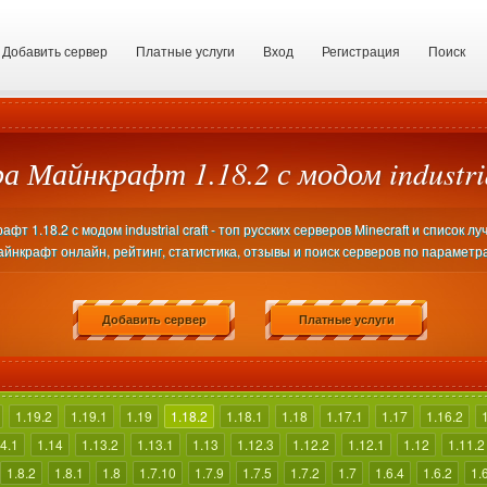
Добавить сервер
Платные услуги
Вход
Регистрация
Поиск
а Майнкрафт 1.18.2 с модом industria
т 1.18.2 с модом industrial craft - топ русских серверов Minecraft и список л
йнкрафт онлайн, рейтинг, статистика, отзывы и поиск серверов по параметр
Добавить сервер
Платные услуги
1.19.2
1.19.1
1.19
1.18.2
1.18.1
1.18
1.17.1
1.17
1.16.2
4.1
1.14
1.13.2
1.13.1
1.13
1.12.3
1.12.2
1.12.1
1.12
1.11.2
1.8.2
1.8.1
1.8
1.7.10
1.7.9
1.7.5
1.7.2
1.7
1.6.4
1.6.2
1.