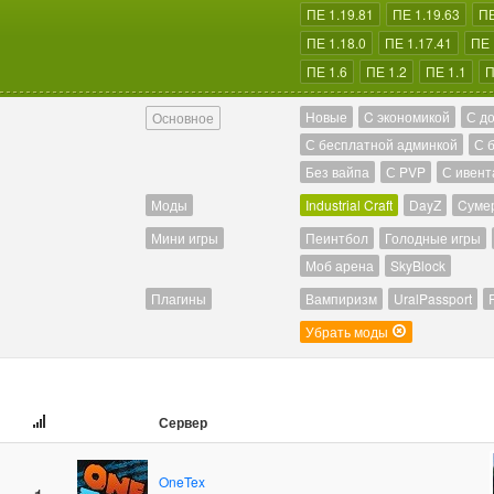
ПЕ 1.19.81
ПЕ 1.19.63
ПЕ
ПЕ 1.18.0
ПЕ 1.17.41
ПЕ 
ПЕ 1.6
ПЕ 1.2
ПЕ 1.1
П
Новые
C экономикой
С д
Основное
С бесплатной админкой
С 
Без вайпа
С PVP
С ивент
Моды
Industrial Craft
DayZ
Cуме
Мини игры
Пеинтбол
Голодные игры
Моб арена
SkyBlock
Плагины
Вампиризм
UralPassport
Убрать моды
Сервер
OneTex