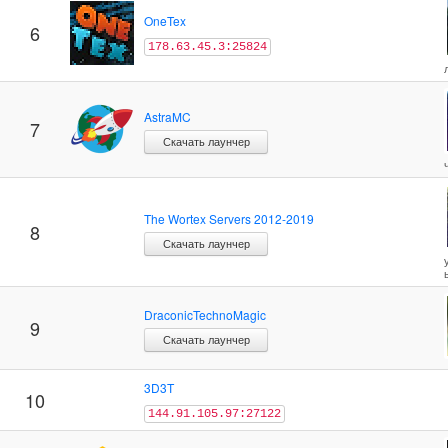
OneTex
6
178.63.45.3:25824
AstraMC
7
Скачать лаунчер
The Wortex Servers 2012-2019
8
Скачать лаунчер
DraconicTechnoMagic
9
Скачать лаунчер
3D3T
10
144.91.105.97:27122