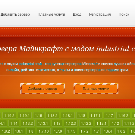
Добавить сервер
Платные услуги
Вход
Регистрация
Поиск
вера Майнкрафт с модом industrial c
с модом industrial craft - топ русских серверов Minecraft и список лучших ай
онлайн, рейтинг, статистика, отзывы и поиск серверов по параметрам.
Добавить сервер
Платные услуги
1.19.2
1.19.1
1.19
1.18.2
1.18.1
1.18
1.17.1
1.17
1.16.2
4.1
1.14
1.13.2
1.13.1
1.13
1.12.3
1.12.2
1.12.1
1.12
1.11.2
1.8.2
1.8.1
1.8
1.7.10
1.7.9
1.7.5
1.7.2
1.7
1.6.4
1.6.2
1.