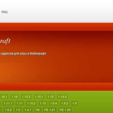
FAQ
raft
пи адресов для игры в Майнкрафт
1.16.1
1.16
1.15.2
1.15.1
1.15
1.14.5
1.11.1
1.11
1.10.2
1.10
1.9.4
1.9.2
1.9
6
1.5.2
1.5
1.4.7
ПЕ
ПЕ 1.21
ПЕ 1.20