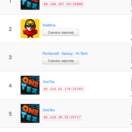
1
88.198.207.59:25880
AlaMine
2
Скачать лаунчер
Pentacraft - Galaxy - Hi-Tech
3
Скачать лаунчер
OneTex
4
95.216.62.170:25783
OneTex
5
95.216.30.33:25717