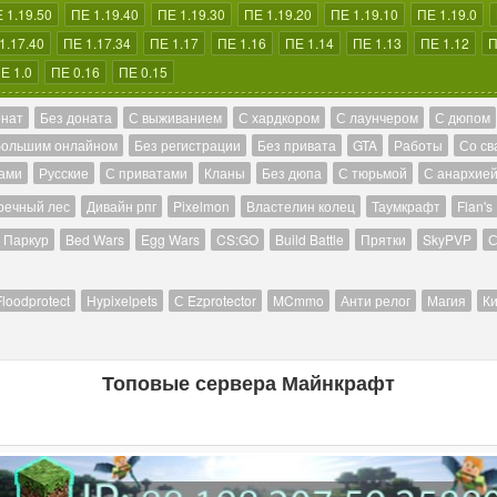
 1.19.50
ПЕ 1.19.40
ПЕ 1.19.30
ПЕ 1.19.20
ПЕ 1.19.10
ПЕ 1.19.0
1.17.40
ПЕ 1.17.34
ПЕ 1.17
ПЕ 1.16
ПЕ 1.14
ПЕ 1.13
ПЕ 1.12
П
Е 1.0
ПЕ 0.16
ПЕ 0.15
онат
Без доната
С выживанием
С хардкором
С лаунчером
С дюпом
большим онлайном
Без регистрации
Без привата
GTA
Работы
Со св
ами
Русские
С приватами
Кланы
Без дюпа
С тюрьмой
С анархие
речный лес
Дивайн рпг
Pixelmon
Властелин колец
Таумкрафт
Flan's
Паркур
Bed Wars
Egg Wars
CS:GO
Build Battle
Прятки
SkyPVP
С
Floodprotect
Hypixelpets
С Ezprotector
MCmmo
Анти релог
Магия
Ки
Топовые сервера Майнкрафт