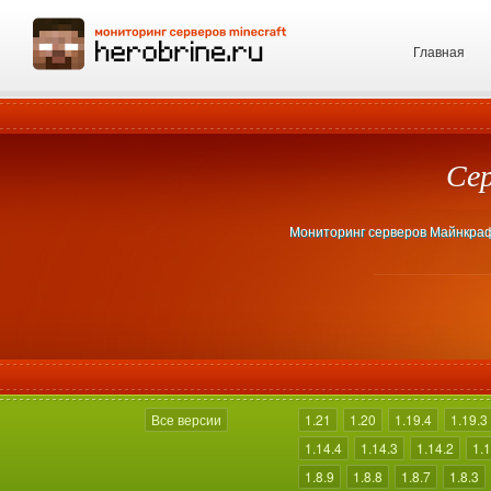
Главная
Сер
Мониторинг серверов Майнкрафт 
Все версии
1.21
1.20
1.19.4
1.19.3
1.14.4
1.14.3
1.14.2
1.1
1.8.9
1.8.8
1.8.7
1.8.3