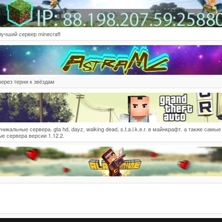
лучший сервер minecraft
через терни к звёздам
уникальные сервера. gta hd, dayz, walking dead, s.t.a.l.k.e.r. в майнкрафт. а также самые
ые сервера версии 1.12.2.