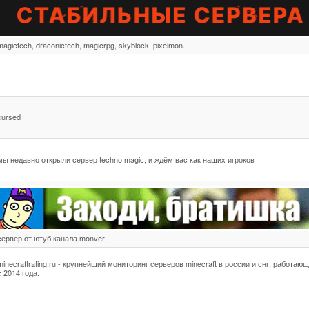
magictech, draconictech, magicrpg, skyblock, pixelmon.
cursed
мы недавно открыли сервер techno magic, и ждём вас как наших игроков
сервер от ютуб канала monver
minecraftrating.ru - крупнейший мониторинг серверов minecraft в россии и снг, работаю
с 2014 года.