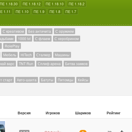
ПЕ 1.18.30
ПЕ 1.18.12
ПЕ 1.18.10
ПЕ 1.18.2
Е 1.11
ПЕ 1.10
ПЕ 1.9
ПЕ 1.8
ПЕ 1.7
С креативом
Без античита
С оружием
адьбами
1000 lvl
С флаем
С херобрином
й
RolePlay
Мебель
HiTech
Сталкер
Машины
кай варс
TNT Run
Сплиф арена
Битва замков
т старт
Авто-шахта
Батуты
Питомцы
Кейсы
Версия
Игроков
Шариков
Рейтинг