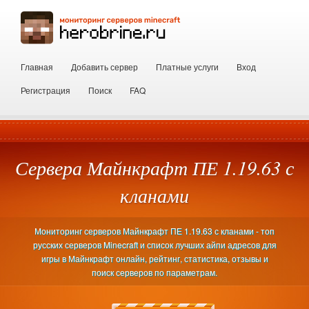
Главная
Добавить сервер
Платные услуги
Вход
Регистрация
Поиск
FAQ
Сервера Майнкрафт ПЕ 1.19.63 с
кланами
Мониторинг серверов Майнкрафт ПЕ 1.19.63 с кланами - топ
русских серверов Minecraft и список лучших айпи адресов для
игры в Майнкрафт онлайн, рейтинг, статистика, отзывы и
поиск серверов по параметрам.