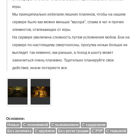
игры.
Мы принципиально избегаем лишних плагинов, чтобы на нашем
сервере было как можно меньше "мусора", спама в чат и прочих
элементов, отвлекающих от игры.
На сервере увеличена сложность путем усложнения мобов. Бои на
сервере по-настоящему смертоносны, прогулка ночью больше не
выглядит так невинно, как раньше, а поход в шахту может
закончиться очень плачевно. Тщательно планируйте свои
действия, иначе потеряете все.
Основное:
Новые
C экономикой
С выживанием
С хардкором
Без античита
С оружием
Без регистрации
С PVP
С тюрьмой