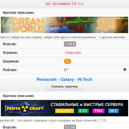
mc-dreamworld.ru
просто зайди на наш сервер, найди себе друга и начни выживать - с другом веселее
1.15.2
Оффлайн
0
27
Pentacraft - Galaxy - Hi-Tech
Скачать лаунчер
pentacraft - это проект серверов с pvp и модами на базе minecraft 1.7.10.
1.7.10