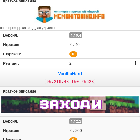
cosmoplex.pp.ua вход для украинu
1.19.4
0 / 40
0
2
VanillaHard
95.216.48.150:25623
1.12.2
0 / 200
0