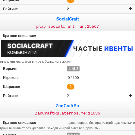
2
SocialCraft
play.socialcraft.fun:25567
от маленьких шагов в игре к большим в жизни
1.19.2
0 / 100
0
2
ZanCraftRu
ZanCraftRu.aternos.me:11636
здесь сервер без привилегий, админы как и
гроки выживают без креатива, заходи и играй вместе с друзьями