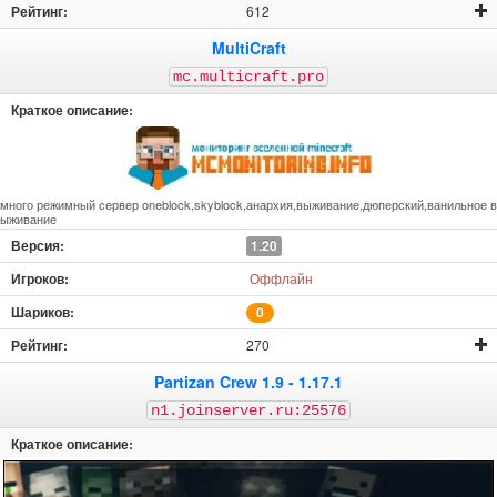
612
MultiCraft
mc.multicraft.pro
много режимный сервер oneblock,skyblock,анархия,выживание,дюперский,ванильное в
ыживание
1.20
Оффлайн
0
270
Partizan Crew 1.9 - 1.17.1
n1.joinserver.ru:25576