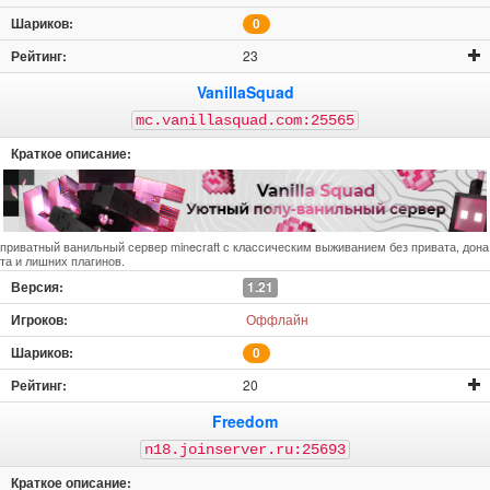
0
23
VanillaSquad
mc.vanillasquad.com:25565
приватный ванильный сервер minecraft с классическим выживанием без привата, дона
та и лишних плагинов.
1.21
Оффлайн
0
20
Freedom
n18.joinserver.ru:25693