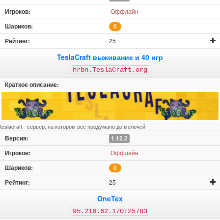
Оффлайн
0
25
TeslaCraft выживание и 40 игр
hrbn.TeslaCraft.org
teslacraft - сервер, на котором все продумано до мелочей
1.12.2
Оффлайн
0
25
OneTex
95.216.62.170:25783