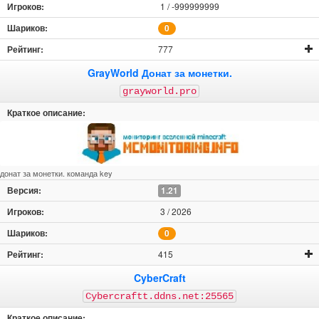
1 / -999999999
0
777
GrayWorld Донат за монетки.
grayworld.pro
донат за монетки. команда key
1.21
3 / 2026
0
415
CyberCraft
Cybercraftt.ddns.net:25565