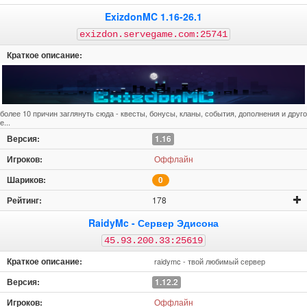
ExizdonMC 1.16-26.1
exizdon.servegame.com:25741
более 10 причин заглянуть сюда - квесты, бонусы, кланы, события, дополнения и друго
е...
1.16
Оффлайн
0
178
RaidyMc - Сервер Эдисона
45.93.200.33:25619
raidymc - твой любимый сервер
1.12.2
Оффлайн