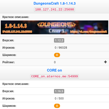
DungeonsCraft 1.8-1.14.3
188.127.241.22:25698
1.12.2
0 / 96028
0
0
CORE on
CORE_on.aternos.me:54999
1.16.5
0 / 500
0