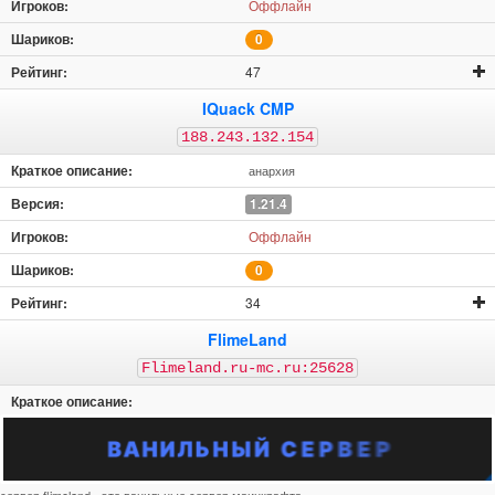
Оффлайн
0
47
IQuack CMP
188.243.132.154
анархия
1.21.4
Оффлайн
0
34
FlimeLand
Flimeland.ru-mc.ru:25628
сервер flimeland - это ванильные сервер маинкрафта