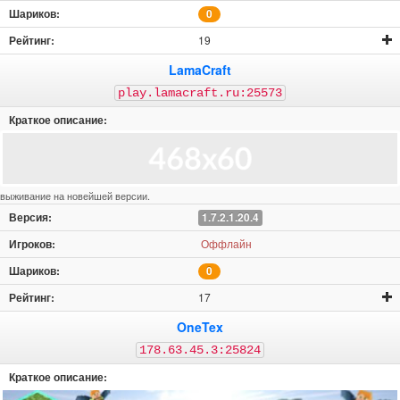
0
19
LamaCraft
play.lamacraft.ru:25573
выживание на новейшей версии.
1.7.2.1.20.4
Оффлайн
0
17
OneTex
178.63.45.3:25824