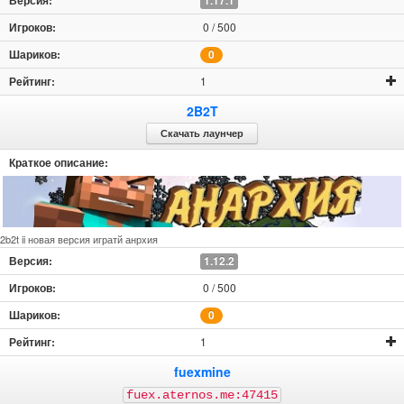
1.17.1
0 / 500
0
1
2B2T
Скачать лаунчер
2b2t ii новая версия игратй анрхия
1.12.2
0 / 500
0
1
fuexmine
fuex.aternos.me:47415