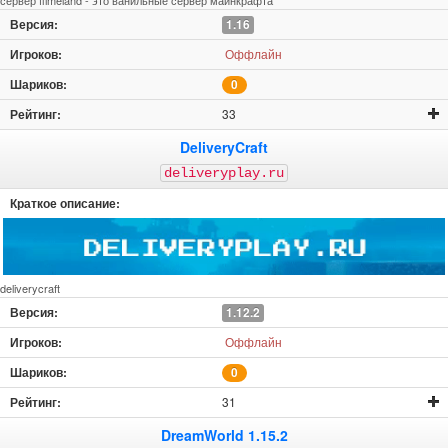
1.16
Оффлайн
0
33
DeliveryCraft
deliveryplay.ru
deliverycraft
1.12.2
Оффлайн
0
31
DreamWorld 1.15.2