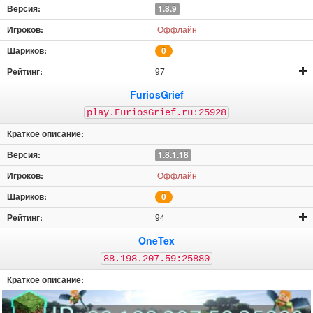
1.8.9
Оффлайн
0
97
FuriosGrief
play.FuriosGrief.ru:25928
1.8.1.18
Оффлайн
0
94
OneTex
88.198.207.59:25880