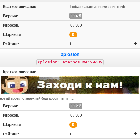
bedwars анархия выживание гриф
1.16.5
0 / 500
0
1
Xplosion
Xplosion1.aternos.me:29409
новый проект с анархией бедварсом пвп и т.д
1.12.2
0 / 500
0
1