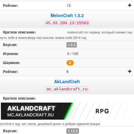
13
MelonCraft 1.5.2
45.93.200.13:25583
meloncraft тот сервер, который сможет оку
нуть тебя в атмосферу ностальгии. верни себе 2014 год
1.5.2
0 / 100
0
9
AkLandCraft
mc.aklandcraft.ru
survival и rpg, нет лагов, дешёвый донат и добрая администрация
1.12.2