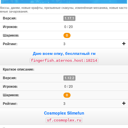
боссы, данжи, новые крафты, призывные скакуны, изменённая механика, новые касто
мные зачарования.
1.17.1
0 / 20
0
3
Даю всем опку, беслпатный гм
fingerfish.aternos.host:18214
1.12.2
0 / 20
0
3
Cosmoplex Slimefun
sf.cosmoplex.ru