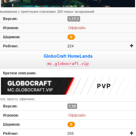
выживание с приятными плагинами. 220 новых зачарований.
1.17.1
Оффлайн
0
224
GloboCraft HomeLands
mc.globocraft.vip
это. просто. офигенно.
1.16
Оффлайн
0
205