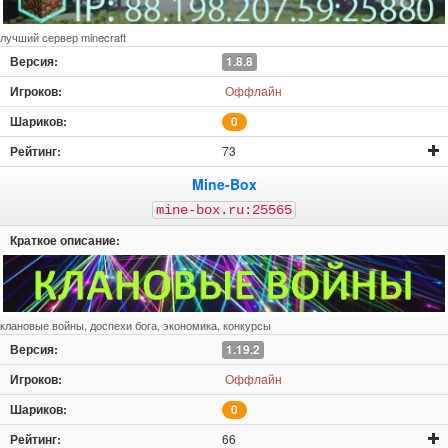
лучший сервер minecraft
1.8.8
Оффлайн
0
73
Mine-Box
mine-box.ru:25565
клановые войны, доспехи бога, экономика, конкурсы
1.19.2
Оффлайн
0
66