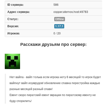
586
copper.aternos.host:49783
Offline
1.17.1
0 / 20
Расскажи друзьям про сервер:
Нет вайпа - вайп толька если игрока нету 6 месяцей то игрок будет
вайпнут вайп изумрудов! обновление спавна перестройка каждые
разные месяцей разный спавн!
Евент скоро пиратский евент вкрации по пиратскому ивенту не
буду спорилить!