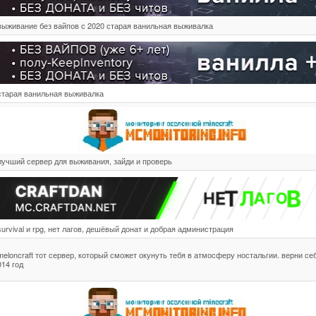
выживание без вайпов с 2020 старая ванильная выживалка
старая ванильная выживалка
лучший сервер для выживания, зайди и проверь
survival и rpg, нет лагов, дешёвый донат и добрая администрация
meloncraft тот сервер, который сможет окунуть тебя в атмосферу ностальгии. верни се
014 год