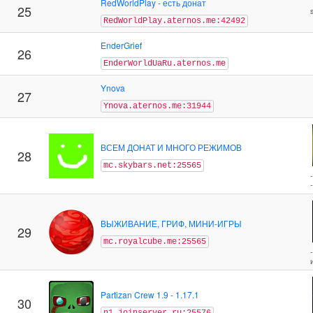
RedWorldPlay - есть донат
25
RedWorldPlay.aternos.me:42492
EnderGrief
26
EnderWorldUaRu.aternos.me
Ynova
27
Ynova.aternos.me:31944
ВСЕМ ДОНАТ И МНОГО РЕЖИМОВ
28
mc.skybars.net:25565
-
ВЫЖИВАНИЕ, ГРИФ, МИНИ-ИГРЫ
29
mc.royalcube.me:25565
Partizan Crew 1.9 - 1.17.1
30
n1.joinserver.ru:25576