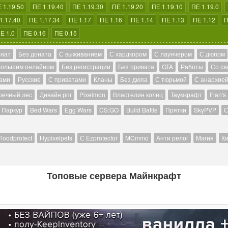
 1.19.50
ПЕ 1.19.40
ПЕ 1.19.30
ПЕ 1.19.20
ПЕ 1.19.10
ПЕ 1.19.0
1.17.40
ПЕ 1.17.34
ПЕ 1.17
ПЕ 1.16
ПЕ 1.14
ПЕ 1.13
ПЕ 1.12
П
Е 1.0
ПЕ 0.16
ПЕ 0.15
онат
Без доната
С выживанием
С хардкором
С лаунчером
С дюпом
большим онлайном
Без регистрации
Без привата
GTA
Работы
Со св
ами
Русские
С приватами
Кланы
Без дюпа
С тюрьмой
С анархие
речный лес
Дивайн рпг
Pixelmon
Властелин колец
Таумкрафт
Flan's
Паркур
Bed Wars
Egg Wars
CS:GO
Build Battle
Прятки
SkyPVP
С
Floodprotect
Hypixelpets
С Ezprotector
MCmmo
Анти релог
Магия
Ки
Топовые сервера Майнкрафт