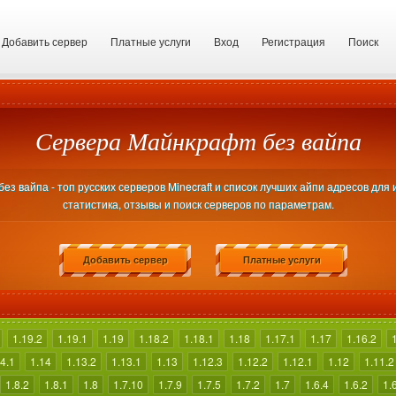
Добавить сервер
Платные услуги
Вход
Регистрация
Поиск
Сервера Майнкрафт без вайпа
з вайпа - топ русских серверов Minecraft и список лучших айпи адресов для 
статистика, отзывы и поиск серверов по параметрам.
Добавить сервер
Платные услуги
1.19.2
1.19.1
1.19
1.18.2
1.18.1
1.18
1.17.1
1.17
1.16.2
4.1
1.14
1.13.2
1.13.1
1.13
1.12.3
1.12.2
1.12.1
1.12
1.11.2
1.8.2
1.8.1
1.8
1.7.10
1.7.9
1.7.5
1.7.2
1.7
1.6.4
1.6.2
1.