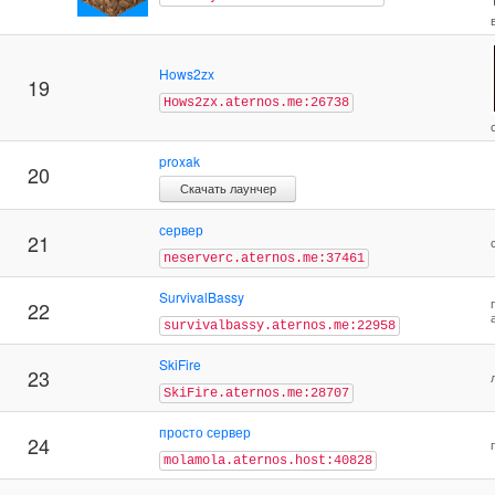
Hows2zx
19
Hows2zx.aternos.me:26738
proxak
20
Скачать лаунчер
сервер
21
neserverc.aternos.me:37461
SurvivalBassy
22
survivalbassy.aternos.me:22958
SkiFire
23
SkiFire.aternos.me:28707
просто сервер
24
molamola.aternos.host:40828