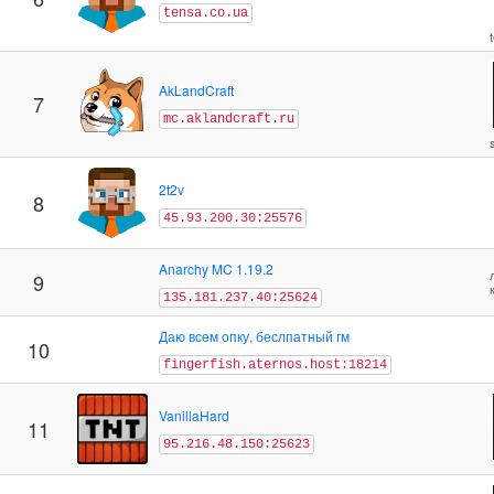
tensa.co.ua
AkLandCraft
7
mc.aklandcraft.ru
2t2v
8
45.93.200.30:25576
Anarchy MC 1.19.2
9
135.181.237.40:25624
Даю всем опку, беслпатный гм
10
fingerfish.aternos.host:18214
VanillaHard
11
95.216.48.150:25623