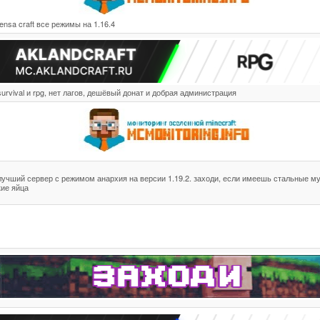
tensa craft все режимы на 1.16.4
survival и rpg, нет лагов, дешёвый донат и добрая администрация
лучший сервер с режимом анархия на версии 1.19.2. заходи, если имеешь стальные м
кие яйца