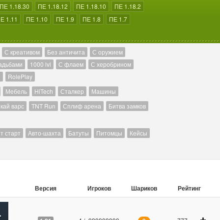
ПЕ 1.18.30
ПЕ 1.18.12
ПЕ 1.18.10
ПЕ 1.18.2
Е 1.11
ПЕ 1.10
ПЕ 1.9
ПЕ 1.8
ПЕ 1.7
С креативом
Без античита
С оружием
адьбами
1000 lvl
С флаем
С херобрином
й
RolePlay
Мебель
HiTech
Сталкер
Машины
кай варс
TNT Run
Сплиф арена
Битва замков
т старт
Авто-шахта
Батуты
Питомцы
Кейсы
Версия
Игроков
Шариков
Рейтинг