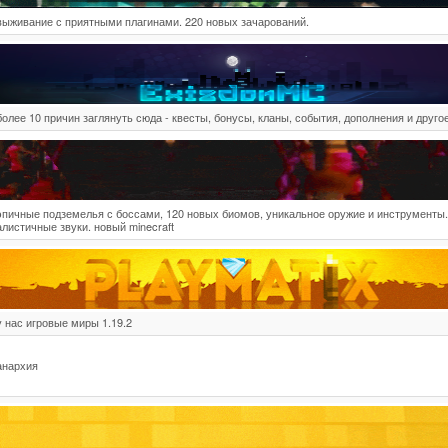
выживание с приятными плагинами. 220 новых зачарований.
более 10 причин заглянуть сюда - квесты, бонусы, кланы, события, дополнения и другое
эпичные подземелья с боссами, 120 новых биомов, уникальное оружие и инструменты.
алистичные звуки. новый minecraft
у нас игровые миры 1.19.2
анархия