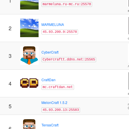
1
marmeluna.ru-mc.ru:25578
MARMELUNA
2
45.93.200.9:25578
CyberCraft
3
Cybercraftt.ddns.net:25565
CraftDan
4
mc.craftdan.net
MelonCraft 1.5.2
5
45.93.200.13:25583
TensaCraft
6