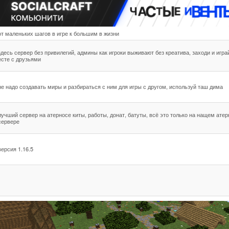
от маленьких шагов в игре к большим в жизни
здесь сервер без привилегий, админы как игроки выживают без креатива, заходи и игра
есте с друзьями
не надо создавать миры и разбираться с ним для игры с другом, используй таш дима
лучший сервер на атерносе киты, работы, донат, батуты, всё это только на нащем атер
сервере
версия 1.16.5