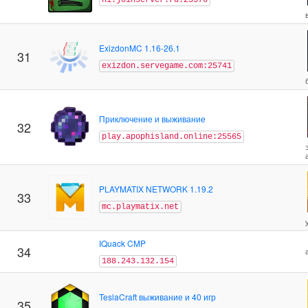
ExizdonMC 1.16-26.1
31
exizdon.servegame.com:25741
Приключение и выживание
32
play.apophisland.online:25565
PLAYMATIX NETWORK 1.19.2
33
mc.playmatix.net
IQuack CMP
34
188.243.132.154
TeslaCraft выживание и 40 игр
35