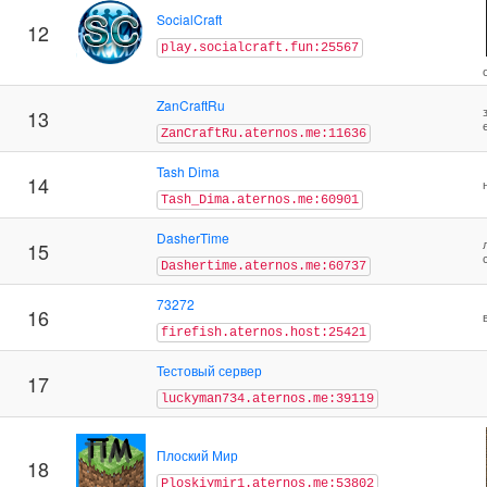
SocialCraft
12
play.socialcraft.fun:25567
ZanCraftRu
13
ZanCraftRu.aternos.me:11636
Tash Dima
14
Tash_Dima.aternos.me:60901
DasherTime
15
Dashertime.aternos.me:60737
73272
16
firefish.aternos.host:25421
Тестовый сервер
17
luckyman734.aternos.me:39119
Плоский Мир
18
Ploskiymir1.aternos.me:53802