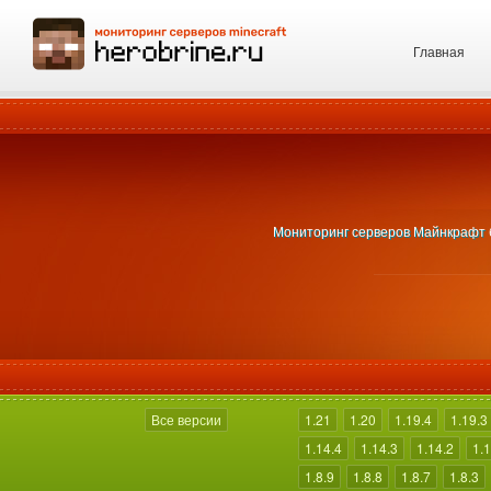
Главная
Мониторинг серверов Майнкрафт бе
Все версии
1.21
1.20
1.19.4
1.19.3
1.14.4
1.14.3
1.14.2
1.1
1.8.9
1.8.8
1.8.7
1.8.3