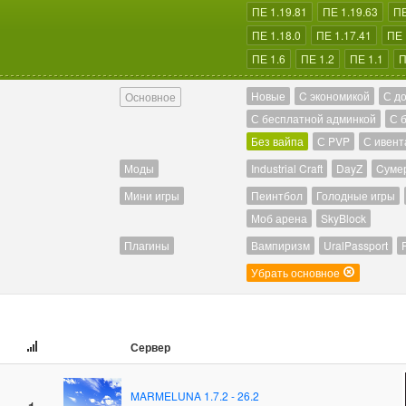
ПЕ 1.19.81
ПЕ 1.19.63
ПЕ
ПЕ 1.18.0
ПЕ 1.17.41
ПЕ 
ПЕ 1.6
ПЕ 1.2
ПЕ 1.1
П
Новые
C экономикой
С д
Основное
С бесплатной админкой
С 
Без вайпа
С PVP
С ивент
Моды
Industrial Craft
DayZ
Cуме
Мини игры
Пеинтбол
Голодные игры
Моб арена
SkyBlock
Плагины
Вампиризм
UralPassport
Убрать основное
Сервер
MARMELUNA 1.7.2 - 26.2