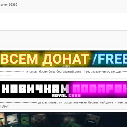
server 99365
---------------------- питомцы, броня бога, бесплатный донат free, развлечения, заходи -----
-----------
---------------------------------- дуэли, кланы, питомцы, новичкам бесплатный донат - free, 
и, друг ----------------------