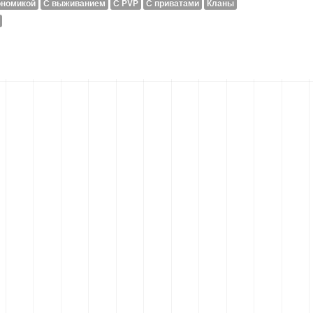
ономикой
С выживанием
С PVP
С приватами
Кланы