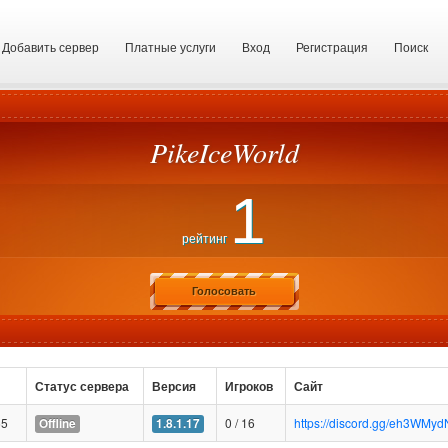
Добавить сервер
Платные услуги
Вход
Регистрация
Поиск
PikeIceWorld
1
рейтинг
Голосовать
Статус сервера
Версия
Игроков
Сайт
65
0 / 16
https://discord.gg/eh3WMy
Offline
1.8.1.17