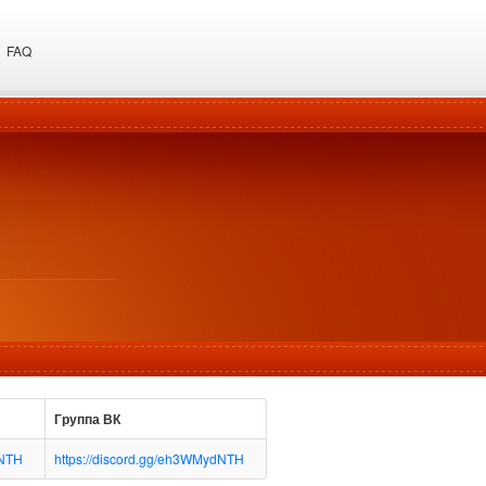
FAQ
Группа ВК
dNTH
https://discord.gg/eh3WMydNTH