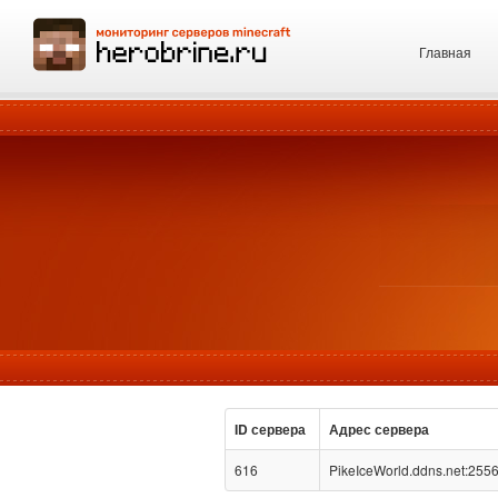
Главная
ID сервера
Адрес сервера
616
PikeIceWorld.ddns.net:255