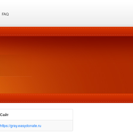
FAQ
Сайт
https://gray.easydonate.ru