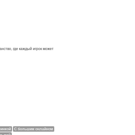
анство, где каждый игрок может
минкой
С большим онлайном
рьмой