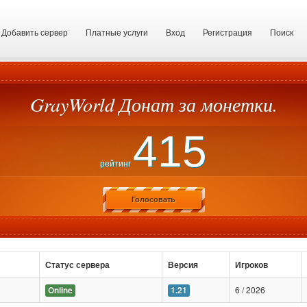
Добавить сервер
Платные услуги
Вход
Регистрация
Поиск
GrayWorld Донат за монетки.
415
рейтинг
Голосовать
Статус сервера
Версия
Игроков
6 / 2026
Online
1.21