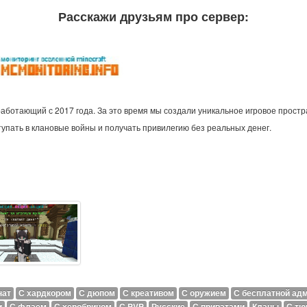
Расскажи друзьям про сервер:
работающий с 2017 года. За это время мы создали уникальное игровое простр
тупать в клановые войны и получать привилегию без реальных денег.
нат
С хардкором
С дюпом
С креативом
С оружием
С бесплатной ад
и
С флаем
С херобрином
С PVP
Русские
С приватами
Кланы
С тю