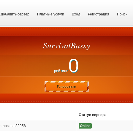
Добавить сервер
Платные услуги
Вход
Регистрация
Поиск
SurvivalBassy
0
рейтинг
Голосовать
а
Статус сервера
ternos.me:22958
Online