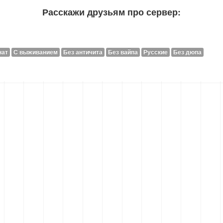
Расскажи друзьям про сервер:
нат
С выживанием
Без античита
Без вайпа
Русские
Без дюпа